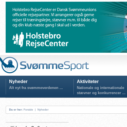
Nyheder
Aktiviteter
Alt nyt fra svømmeverdenen ...
Nationale og internationale
stævner og konkurrencer ...
Du er her:
Forside
|
Nyheder