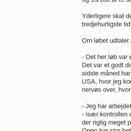
Yderligere skal d
tredjehurtigste ti
Om løbet udtaler
- Det her løb var e
Det var et godt d
sidste måned har
USA, hvor jeg konk
nervøs over, hvor
- Jeg har arbejdet
- især kontrolle
der rigtig meget 
Open har stor be