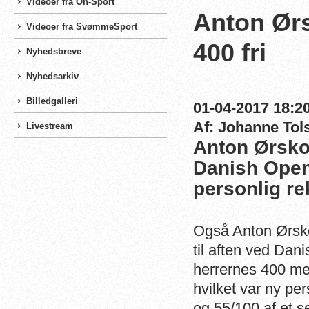
Videoer fra On-Sport
Anton Ørs
Videoer fra SvømmeSport
400 fri
Nyhedsbreve
Nyhedsarkiv
Billedgalleri
01-04-2017 18:20
Af: Johanne Tol
Livestream
Anton Ørsko
Danish Open 
personlig r
Også Anton Ørsk
til aften ved Dan
herrernes 400 met
hvilket var ny pe
og 55/100 af et 