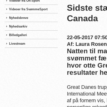
Videoer fra On-Sport
Sidste st
Videoer fra SvømmeSport
Canada
Nyhedsbreve
Nyhedsarkiv
Billedgalleri
22-05-2017 07:50
Af: Laura Rosen
Livestream
Natten til m
svømmet fær
hvor otte Gr
resultater he
Great Danes trup
International Mee
af på fornem vis