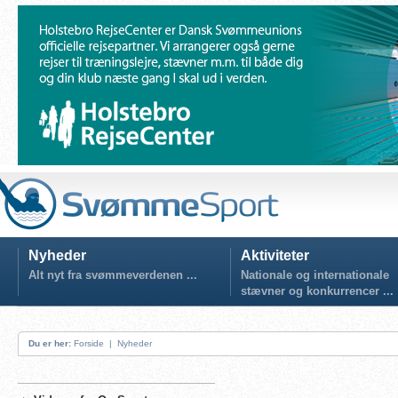
Nyheder
Aktiviteter
Alt nyt fra svømmeverdenen ...
Nationale og internationale
stævner og konkurrencer ...
Du er her:
Forside
|
Nyheder