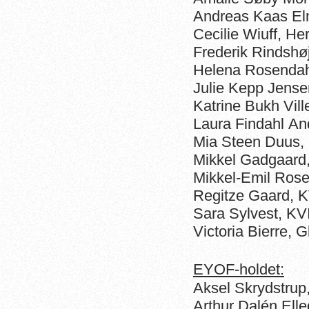
Andreas Kaas E
Cecilie Wiuff, H
Frederik Rindsh
Helena Rosendah
Julie Kepp Jense
Katrine Bukh Vil
Laura Findahl An
Mia Steen Duus,
Mikkel Gadgaard
Mikkel-Emil Ro
Regitze Gaard, 
Sara Sylvest, KV
Victoria Bierre,
EYOF-holdet:
Aksel Skrydstru
Arthur Dalén El