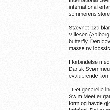
International Sw
international erfa
sommerens store
Stævnet bød bland
Villesen (Aalbo
butterfly. Derudo
masse ny løbsstra
I forbindelse me
Dansk Svømmeunio
evaluerende komm
-
Det generelle in
Swim Meet er gan
form og havde gjo