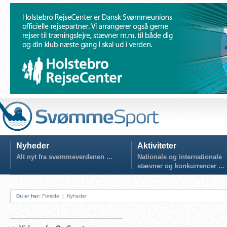
Nyheder
Aktiviteter
Alt nyt fra svømmeverdenen ...
Nationale og internationale
stævner og konkurrencer ...
Du er her:
Forside
|
Nyheder