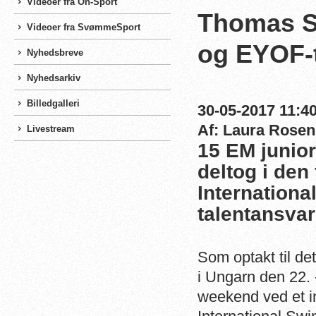
Videoer fra On-Sport
Thomas St
Videoer fra SvømmeSport
og EYOF-
Nyhedsbreve
Nyhedsarkiv
Billedgalleri
30-05-2017 11:40
Af: Laura Rosen
Livestream
15 EM juni
deltog i de
Internationa
talentansva
Som optakt til det
i Ungarn den 22. 
weekend ved et i