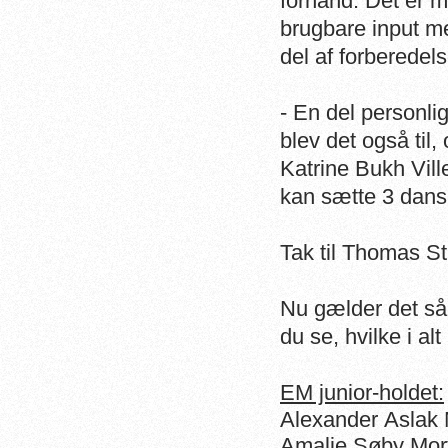
forhånd. Det er m
brugbare input m
del af forberede
- En del personli
blev det også til,
Katrine Bukh Vill
kan sætte 3 dansk
Tak til Thomas S
Nu gælder det så
du se, hvilke i a
EM junior-holdet:
Alexander Aslak
Amalie Søby Mor