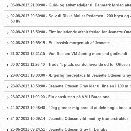
03-08-2013 21:00:00 - Guld- og sølvmedaljer til Danmark lørdag aft
02-08-2013 20:30:00 - Sølv til Rikke Møller Pedersen i 200 bryst og J
50 fly
02-08-2013 13:50:00 - Fint indledende afsnit fredag for Jeanette Ott
02-08-2013 10:55:15 - Et klassisk morgenløb af Jeanette
31-07-2013 13:21:15 - Von Seelen: VM-åbning mere end godkendt
30-07-2013 11:26:40 - Trods 4. plads ser det lovende ud for Ottesen
29-07-2013 19:00:00 - Ærgerlig fjerdeplads til Jeanette Ottesen Gray 
28-07-2013 18:50:00 - Jeanette Ottesen Gray klar til finalen i 100 m 
28-07-2013 11:00:00 - Fin dansk start på VM i Barcelona
24-07-2013 10:48:48 - ”Jeg glæder mig bare til at dele nogle tæsk 
24-07-2013 10:39:14 - Jeanette Ottesen vild med ny trænerstruktur
25-06-2013 09:24:51 - Jeanette Ottesen Gray til Lyngby