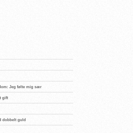
dom: Jeg følte mig sær
 gift
d dobbelt guld