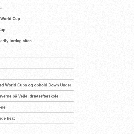
a
d World Cup
Cup
terfly lørdag aften
 med World Cups og ophold Down Under
leverne på Vejle Idrætsefterskole
ræne
nde heat