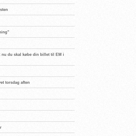
isten
ning”
nu du skal købe din billet til EM i
vet torsdag aften
r