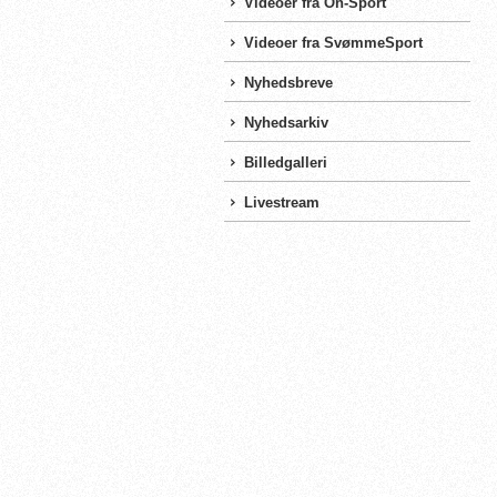
Videoer fra On-Sport
Videoer fra SvømmeSport
Nyhedsbreve
Nyhedsarkiv
Billedgalleri
Livestream