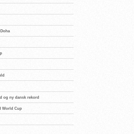
i Doha
up
uld
ld og ny dansk rekord
ed World Cup