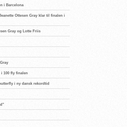
en i Barcelona
eanette Ottesen Gray klar til finalen i
esen Gray og Lotte Friis
 Gray
i 100 fly finalen
butterfly i ny dansk rekordtid
ud”