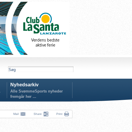
Nyhedsarkiv
.
Alle SvømmeSports nyheder
fremgår her ...
Mail
Share
Print