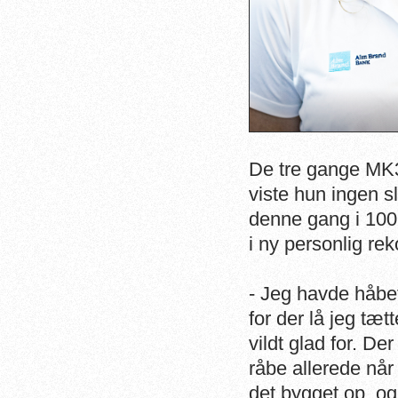
De tre gange MK
viste hun ingen sl
denne gang i 100 
i ny personlig re
- Jeg havde håbet
for der lå jeg tæt
vildt glad for. De
råbe allerede når
det bygget op, og 