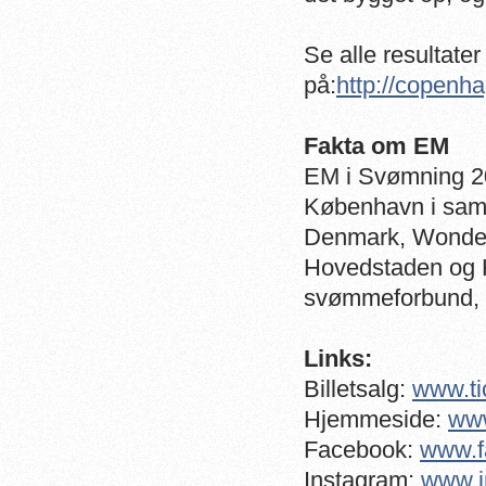
Se alle resultater
på:
http://copenh
Fakta om EM
EM i Svømning 20
København i sam
Denmark, Wonde
Hovedstaden og 
svømmeforbund,
Links:
Billetsalg:
www.ti
Hjemmeside:
ww
Facebook:
www.f
Instagram:
www.i