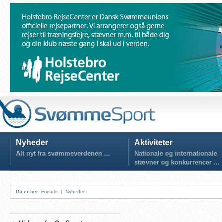
Nyheder
Aktiviteter
Alt nyt fra svømmeverdenen ...
Nationale og internationale
stævner og konkurrencer ...
Du er her:
Forside
|
Nyheder