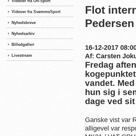
Videoer fra On-Sport
Flot inter
Videoer fra SvømmeSport
Pedersen
Nyhedsbreve
Nyhedsarkiv
Billedgalleri
16-12-2017 08:00
Af: Carsten Jo
Livestream
Fredag aften
kogepunktet,
vandet. Med
hun sig i se
dage ved sit
Ganske vist var 
alligevel var res