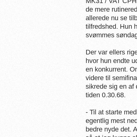
MK31 / VAT CPH 
de mere rutiner
allerede nu se ti
tilfredshed. Hun 
svømmes søndag
Der var ellers ri
hvor hun endte u
en konkurrent. O
videre til semifi
sikrede sig en af
tiden 0.30.68.
- Til at starte m
egentlig mest ne
bedre nyde det. Al