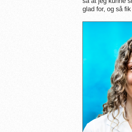
så at jeg kunne s
glad for, og så fi