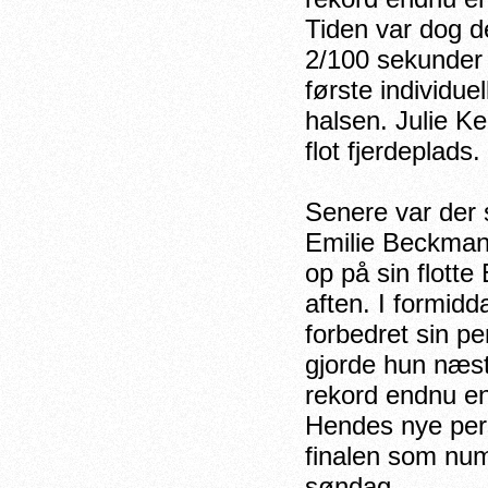
Tiden var dog d
2/100 sekunder 
første individ
halsen. Julie K
flot fjerdeplads.
Senere var der s
Emilie Beckmann
op på sin flotte
aften. I formid
forbedret sin p
gjorde hun næst
rekord endnu e
Hendes nye pers
finalen som nu
søndag.