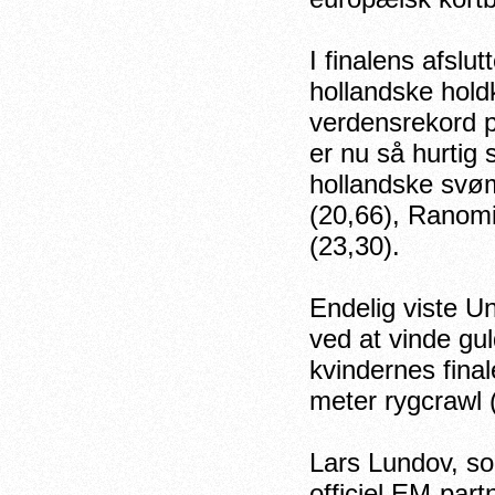
I finalens afslu
hollandske hold
verdensrekord 
er nu så hurtig
hollandske svøm
(20,66), Ranom
(23,30).
Endelig viste U
ved at vinde guld
kvindernes final
meter rygcrawl 
Lars Lundov, so
officiel EM-part