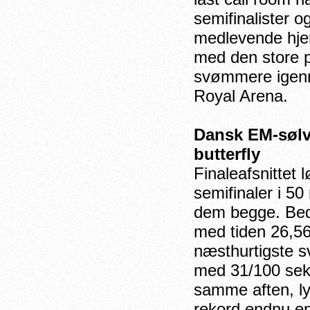
semifinalister o
medlevende hje
med den store p
svømmere igenne
Royal Arena.
Dansk EM-sølvvi
butterfly
Finaleafsnittet 
semifinaler i 50
dem begge. Beds
med tiden 26,56
næsthurtigste s
med 31/100 sek
samme aften, l
rekord endnu en