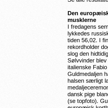
Den europæisk
musklerne
I fredagens semi
lykkedes russis
tiden 56,02. I 
rekordholder do
slog den hidtid
Sølvvinder blev
italienske Fabio
Guldmedaljen 
halsen særligt 
medaljeceremonie
dansk pige bland
(se topfoto). Gu
europæisk kort