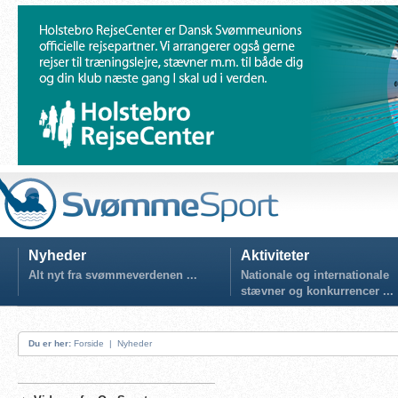
Nyheder
Aktiviteter
Alt nyt fra svømmeverdenen ...
Nationale og internationale
stævner og konkurrencer ...
Du er her:
Forside
|
Nyheder