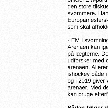
den store tilsku
svømmere. Han s
Europamestersk
som skal afhold
- EM i svømning 
Arenaen kan igen
på lægterne. Der
udforsker med d
arenaen. Allered
ishockey både i
og i 2019 giver
arenaer. Med det
kan bruge efter
Sådan følger 