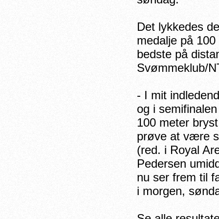
Det lykkedes de
medalje på 100 
bedste på dist
Svømmeklub/NTC
- I mit indlede
og i semifinale
100 meter bryst 
prøve at være sp
(red. i Royal Ar
Pedersen umiddel
nu ser frem til
i morgen, sønd
Se alle resulta