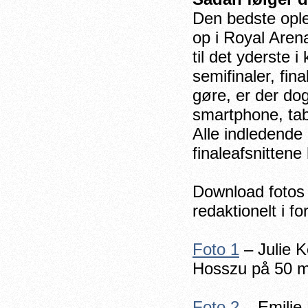
Den bedste ople
op i Royal Aren
til det yderste 
semifinaler, fin
gøre, er der do
smartphone, tabl
Alle indledende
finaleafsnittene
Download fotos 
redaktionelt i 
Foto 1
– Julie 
Hosszu på 50 m
Foto 2
– Emilie 