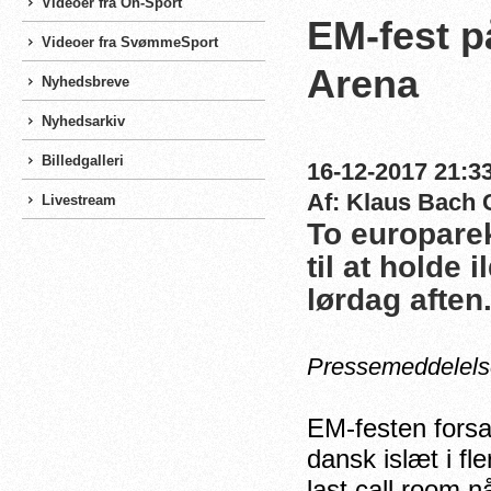
Videoer fra On-Sport
EM-fest p
Videoer fra SvømmeSport
Arena
Nyhedsbreve
Nyhedsarkiv
Billedgalleri
16-12-2017 21:33
Af: Klaus Bach 
Livestream
To europare
til at holde 
lørdag aften
Pressemeddelels
EM-festen forsat
dansk islæt i fl
last call room 