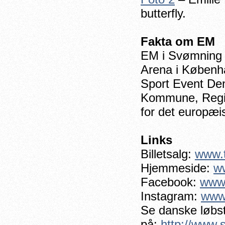
butterfly.
Fakta om EM
EM i Svømning 
Arena i Københ
Sport Event D
Kommune, Regi
for det europæ
Links
Billetsalg:
www.t
Hjemmeside:
w
Facebook:
www
Instagram:
www
Se danske løbst
på:
http://www