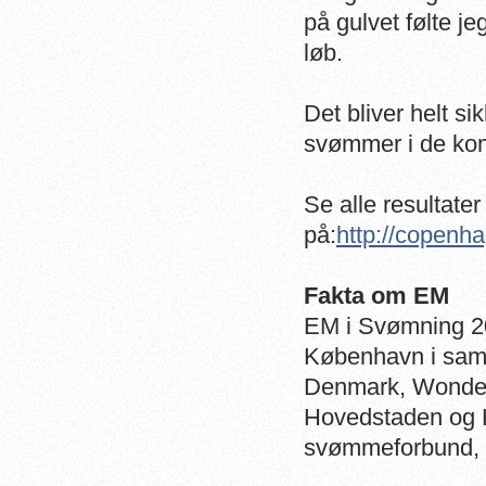
på gulvet følte j
løb.
Det bliver helt s
svømmer i de k
Se alle resultater
på:
http://copenh
Fakta om EM
EM i Svømning 20
København i sam
Denmark, Wonde
Hovedstaden og 
svømmeforbund,