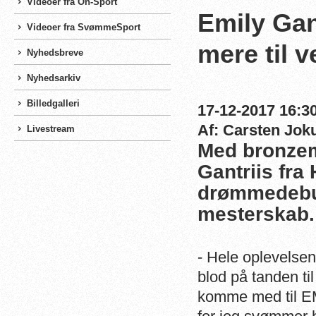
Videoer fra On-Sport
Emily Gan
Videoer fra SvømmeSport
mere til 
Nyhedsbreve
Nyhedsarkiv
Billedgalleri
17-12-2017 16:30
Af: Carsten Jo
Livestream
Med bronzeme
Gantriis fr
drømmedebut 
mesterskab.
- Hele oplevelsen
blod på tanden til
komme med til EM