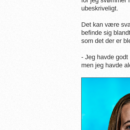
for jeg svømmer h
ubeskriveligt.
Det kan være svær
befinde sig blandt
som det der er bl
- Jeg havde godt
men jeg havde aldr