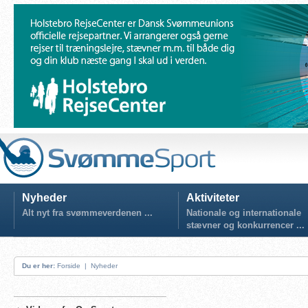
Nyheder
Aktiviteter
Alt nyt fra svømmeverdenen ...
Nationale og internationale
stævner og konkurrencer ...
Du er her:
Forside
|
Nyheder