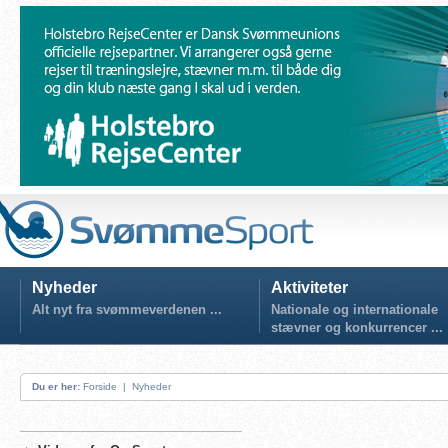
Nyheder
Aktiviteter
Alt nyt fra svømmeverdenen ...
Nationale og internationale
stævner og konkurrencer ...
Du er her:
Forside
|
Nyheder