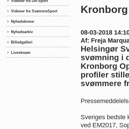
Videoer fra On-Sport
Kronborg
Videoer fra SvømmeSport
Nyhedsbreve
08-03-2018 14:10
Nyhedsarkiv
Af: Freja Marqu
Billedgalleri
Helsingør 
Livestream
svømning i
Kronborg Op
profiler still
svømmere fr
Pressemeddelels
Sveriges bedste 
ved EM2017, Soph