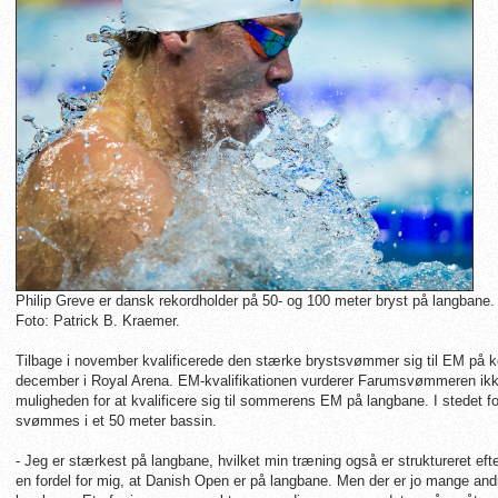
Philip Greve er dansk rekordholder på 50- og 100 meter bryst på langbane.
Foto: Patrick B. Kraemer.
Tilbage i november kvalificerede den stærke brystsvømmer sig til EM på ko
december i Royal Arena. EM-kvalifikationen vurderer Farumsvømmeren ikke h
muligheden for at kvalificere sig til sommerens EM på langbane. I stedet 
svømmes i et 50 meter bassin.
- Jeg er stærkest på langbane, hvilket min træning også er struktureret e
en fordel for mig, at Danish Open er på langbane. Men der er jo mange an