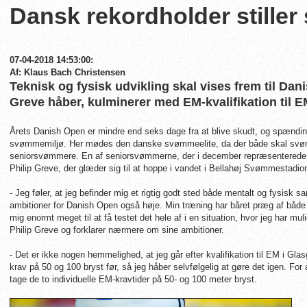
Dansk rekordholder stiller s
07-04-2018 14:53:00:
Af: Klaus Bach Christensen
Teknisk og fysisk udvikling skal vises frem til Dani
Greve håber, kulminerer med EM-kvalifikation til 
Årets Danish Open er mindre end seks dage fra at blive skudt, og spændin
svømmemiljø. Her mødes den danske svømmeelite, da der både skal svømm
seniorsvømmere. En af seniorsvømmerne, der i december repræsenterede
Philip Greve, der glæder sig til at hoppe i vandet i Bellahøj Svømmestadio
- Jeg føler, at jeg befinder mig et rigtig godt sted både mentalt og fysisk s
ambitioner for Danish Open også høje. Min træning har båret præg af både 
mig enormt meget til at få testet det hele af i en situation, hvor jeg har mu
Philip Greve og forklarer nærmere om sine ambitioner.
- Det er ikke nogen hemmelighed, at jeg går efter kvalifikation til EM i 
krav på 50 og 100 bryst før, så jeg håber selvfølgelig at gøre det igen. For 
tage de to individuelle EM-kravtider på 50- og 100 meter bryst.