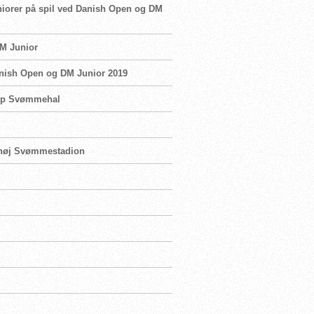
juniorer på spil ved Danish Open og DM
DM Junior
Danish Open og DM Junior 2019
trup Svømmehal
lahøj Svømmestadion