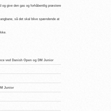
d og give den gas og forhåbentlig præstere
langbane, så det skal blive spændende at
ykke.
rence ved Danish Open og DM Junior
DM Junior