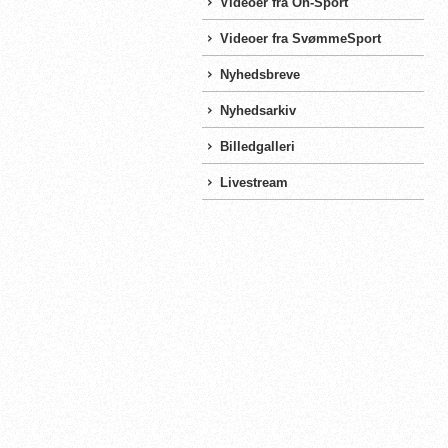
Videoer fra On-Sport
Videoer fra SvømmeSport
Nyhedsbreve
Nyhedsarkiv
Billedgalleri
Livestream