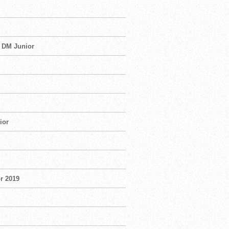
g DM Junior
ior
r 2019