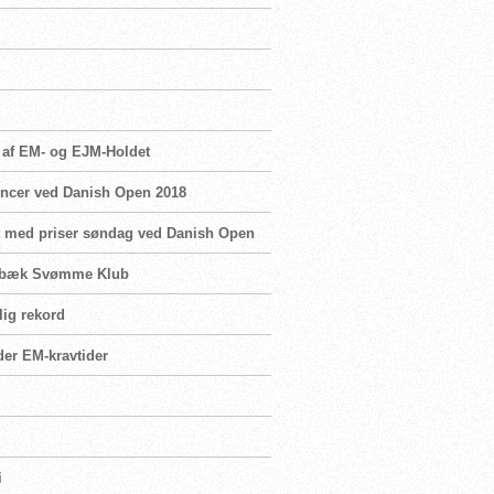
e af EM- og EJM-Holdet
rrencer ved Danish Open 2018
t med priser søndag ved Danish Open
Holbæk Svømme Klub
lig rekord
der EM-kravtider
i