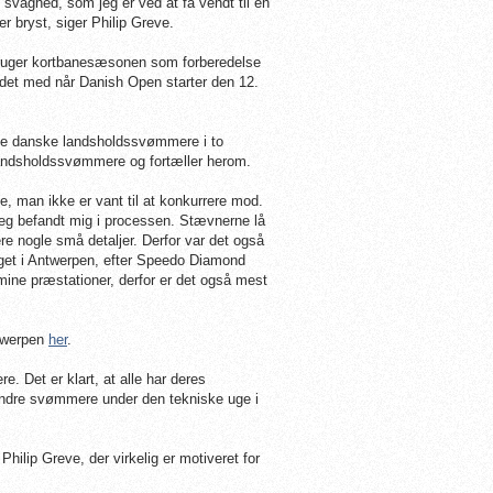
svaghed, som jeg er ved at få vendt til en
r bryst, siger Philip Greve.
bruger kortbanesæsonen som forberedelse
ejdet med når Danish Open starter den 12.
af de danske landsholdssvømmere i to
 landsholdssvømmere og fortæller herom.
 man ikke er vant til at konkurrere mod.
jeg befandt mig i processen. Stævnerne lå
re nogle små detaljer. Derfor var det også
ægget i Antwerpen, efter Speedo Diamond
ine præstationer, derfor er det også mest
ntwerpen
her
.
. Det er klart, at alle har deres
e andre svømmere under den tekniske uge i
lip Greve, der virkelig er motiveret for