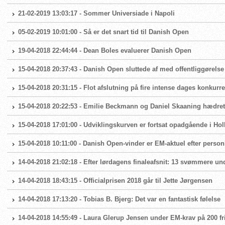
21-02-2019 13:03:17 - Sommer Universiade i Napoli
05-02-2019 10:01:00 - Så er det snart tid til Danish Open
19-04-2018 22:44:44 - Dean Boles evaluerer Danish Open
15-04-2018 20:37:43 - Danish Open sluttede af med offentliggørels
15-04-2018 20:31:15 - Flot afslutning på fire intense dages konku
15-04-2018 20:22:53 - Emilie Beckmann og Daniel Skaaning hædre
15-04-2018 17:01:00 - Udviklingskurven er fortsat opadgående i 
15-04-2018 10:11:00 - Danish Open-vinder er EM-aktuel efter person
14-04-2018 21:02:18 - Efter lørdagens finaleafsnit: 13 svømmere un
14-04-2018 18:43:15 - Officialprisen 2018 går til Jette Jørgensen
14-04-2018 17:13:20 - Tobias B. Bjerg: Det var en fantastisk følelse
14-04-2018 14:55:49 - Laura Glerup Jensen under EM-krav på 200 fr