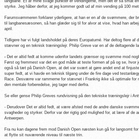
langbane. Et af mine svage punkter er vendingerne, men det er så småt en 
styrke. Jeg håber derfor, at jeg kommer godt ud af min vending på 100 mete
Farumsvømmeren forklarer yderligere, at han er en af de svømmere, der 
til langbanesæsonen, så han glæder sig til for alvor at vise, hvad han arb
april.
Tidligere har vi fulgt landsholdet på deres Europaturné. Har deltog flere 
stævner og en teknisk træningslejr. Philip Greve var en af de deltagende
-
Det er altid fedt at komme udenfor landets grænser og svømme mod nogle,
Først og fremmest var det en god måde at teste formen af på og se, hvor 
også så tæt på Danish Open, at det var svært at gøre andet end at finjuste
super fedt, at vi havde en teknisk tilgang under de fire dage ved testanl
Race. Desværre var rammerne for stævnet i Frankrig ikke så optimale for m
den mentale forberedelse, jeg tager med derfra.
Se eller gense Philip Greves rundvisning på den tekniske træningslejr i A
- Derudover Det er altid fedt, at være afsted med de andre danske svømmere
svagheder og styrker. Derfor var der rigtig god mulighed for, at lære af d
Antwerpen.
Fra nu kan dagene frem mod Danish Open næsten kun gå for langsomt for Phi
at flytte sit nuværende niveau til næste trin.