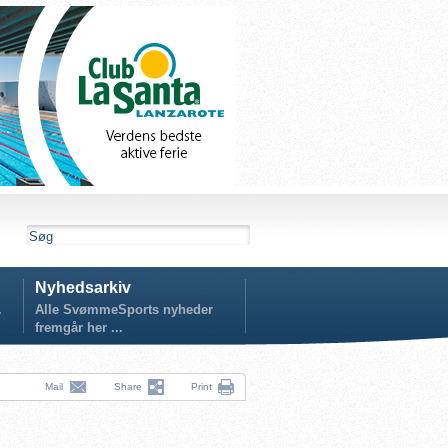
Nyhedsarkiv
.
Alle SvømmeSports nyheder
fremgår her ...
Mail
Share
Print