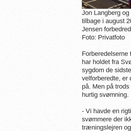
Jon Langberg og J
tilbage i august 
Jensen forbedrede
Foto: Privatfoto
Forberedelserne 
har holdet fra S
sygdom de sidst
velforberedte, er
på. Men på trods 
hurtig svømning.
- Vi havde en rig
svømmere der ikke
træningslejren og 