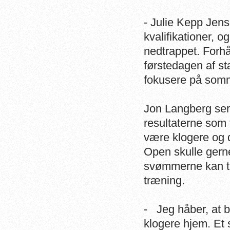
- Julie Kepp Jens
kvalifikationer, o
nedtrappet. Forhåb
førstedagen af s
fokusere på som
Jon Langberg ser 
resultaterne som 
være klogere og d
Open skulle gern
svømmerne kan t
træning.
- Jeg håber, at 
klogere hjem. Et s