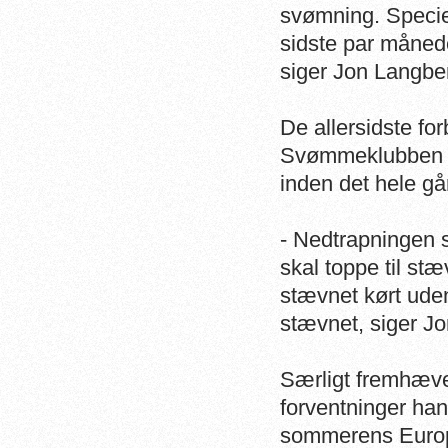
svømning. Speciel
sidste par månede
siger Jon Langbe
De allersidste fo
Svømmeklubben A6
inden det hele gå
- Nedtrapningen s
skal toppe til stæ
stævnet kørt uden
stævnet, siger J
Særligt fremhæve
forventninger han 
sommerens Europ