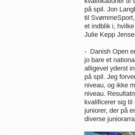
kvalifikationer 
på spil. Jon Lan
til SvømmeSport,
et indblik i, hvil
Julie Kepp Jense
- Danish Open er 
jo bare et nation
alligevel yderst i
på spil. Jeg forv
niveau, og ikke 
niveau. Resultat
kvalificerer sig 
juniorer, der på 
diverse juniorarr