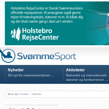
Nyheder
Aktiviteter
Alt nyt fra svømmeverdenen ...
Nationale og internationale
stævner og konkurrencer ...
Du er her:
Forside
|
Nyheder