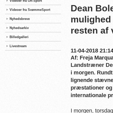
Videoer fra On-Sport
Dean Bol
Videoer fra SvømmeSport
mulighed
Nyhedsbreve
resten af
Nyhedsarkiv
Billedgalleri
Livestream
11-04-2018 21:14
Af: Freja Marqu
Landstræner Dea
i morgen. Rundt
lignende stævne
præstationer o
internationale pr
I morgen, torsda