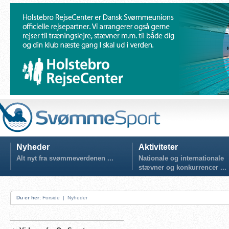
Nyheder
Aktiviteter
Alt nyt fra svømmeverdenen ...
Nationale og internationale
stævner og konkurrencer ...
Du er her:
Forside
|
Nyheder