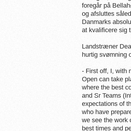
foregår på Bellah
og afsluttes såled
Danmarks absolut
at kvalificere s
Landstræner Dean 
hurtig svømning o
- First off, I, w
Open can take pl
where the best co
and Sr Teams (In
expectations of 
who have prepared
we see the work 
best times and p