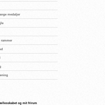
ange medaljer
jle
s rammer
ud
M
g
rening
fællesskabet og mit frirum