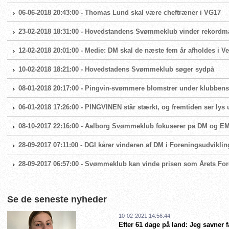
06-06-2018 20:43:00 - Thomas Lund skal være cheftræner i VG17
23-02-2018 18:31:00 - Hovedstandens Svømmeklub vinder rekordm
12-02-2018 20:01:00 - Medie: DM skal de næste fem år afholdes i Ve
10-02-2018 18:21:00 - Hovedstadens Svømmeklub søger sydpå
08-01-2018 20:17:00 - Pingvin-svømmere blomstrer under klubben
06-01-2018 17:26:00 - PINGVINEN står stærkt, og fremtiden ser lys 
08-10-2017 22:16:00 - Aalborg Svømmeklub fokuserer på DM og E
28-09-2017 07:11:00 - DGI kårer vinderen af DM i Foreningsudviklin
28-09-2017 06:57:00 - Svømmeklub kan vinde prisen som Årets Fo
Se de seneste nyheder
10-02-2021 14:56:44
Efter 61 dage på land: Jeg savner 