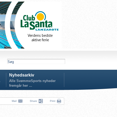
Nyhedsarkiv
.
Alle SvømmeSports nyheder
fremgår her ...
Mail
Share
Print