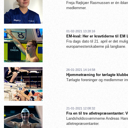
Freja Røjkjær Rasmussen er én iblan
medlemmer.
01-02-2021 13:28:16
EM-kval: Her er kravtiderne til EM
Fra dags dato til 21. april er det muligt
europamesterskaberne på langbane.
26-01-2021 14:14:58
Hjemmetræning for tørlagte klubbe
Tørlagte foreninger og medlemmer inv
21-01-2021 12:08:32
Fra en til tre atletrepræsentanter
Landsholdssvømmerne Andreas Hanse
atletrepræsentanter.