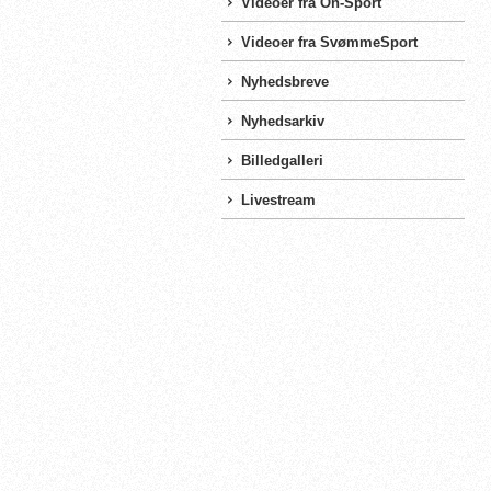
Videoer fra On-Sport
Videoer fra SvømmeSport
Nyhedsbreve
Nyhedsarkiv
Billedgalleri
Livestream