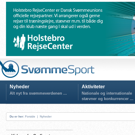
Nyheder
Aktiviteter
Alt nyt fra svømmeverdenen ...
Nationale og internationale
stævner og konkurrencer ...
Du er her:
Forside
|
Nyheder