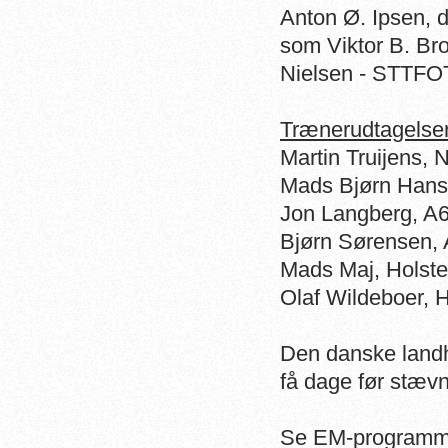
Anton Ø. Ipsen, d
som Viktor B. Bro
Nielsen - STTF
Trænerudtagelser
Martin Truijens,
Mads Bjørn Hans
Jon Langberg, A
Bjørn Sørensen,
Mads Maj, Hols
Olaf Wildeboer,
Den danske landho
få dage før stævn
Se EM-programmet