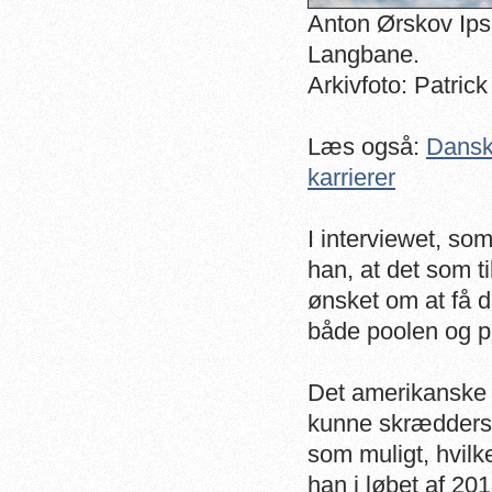
Anton Ørskov Ips
Langbane.
Arkivfoto: Patric
Læs også:
Dansk
karrierer
I interviewet, so
han, at det som ti
ønsket om at få d
både poolen og 
Det amerikanske 
kunne skræddersy
som muligt, hvilke
han i løbet af 201