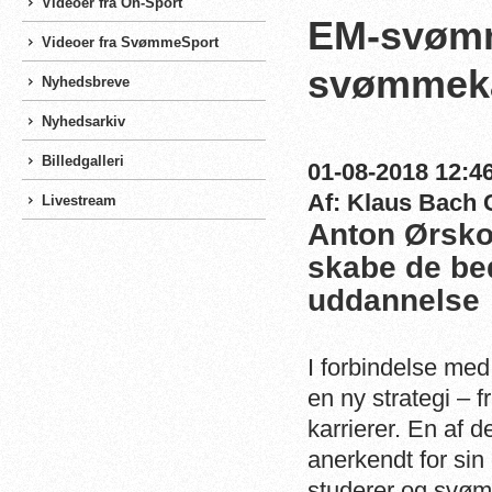
Videoer fra On-Sport
EM-svømm
Videoer fra SvømmeSport
svømmeka
Nyhedsbreve
Nyhedsarkiv
Billedgalleri
01-08-2018 12:46
Af: Klaus Bach 
Livestream
Anton Ørsko
skabe de be
uddannelse
I forbindelse m
en ny strategi –
karrierer. En af 
anerkendt for sin
studerer og svø