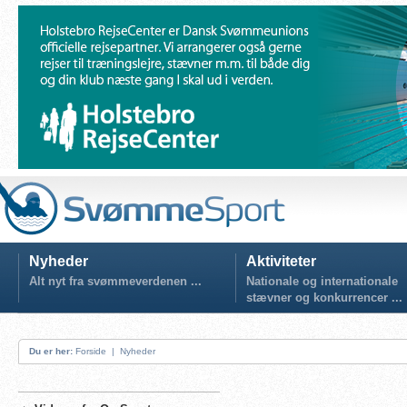
Nyheder
Aktiviteter
Alt nyt fra svømmeverdenen ...
Nationale og internationale
stævner og konkurrencer ...
Du er her:
Forside
|
Nyheder