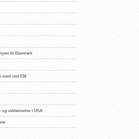
 hjem til Danmark
re med ved EM
e og uddannelse i USA
gow