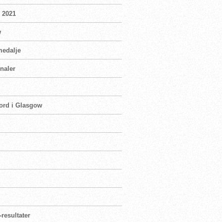
i 2021
w
medalje
naler
ord i Glasgow
resultater