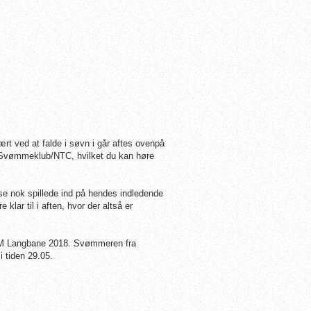
rt ved at falde i søvn i går aftes ovenpå
g Svømmeklub/NTC, hvilket du kan høre
se nok spillede ind på hendes indledende
lar til i aften, hvor der altså er
d EM Langbane 2018. Svømmeren fra
 tiden 29.05.