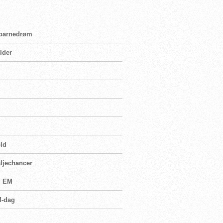
n barnedrøm
lder
old
aljechancer
d EM
M-dag