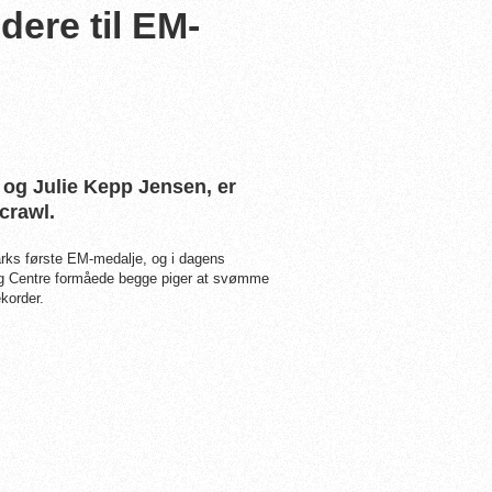
ere til EM-
og Julie Kepp Jensen, er
crawl.
arks første EM-medalje, og i dagens
ng Centre
formåede begge piger at svømme
ekorder.