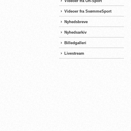
Videoer fra On-Sport
Videoer fra SvømmeSport
Nyhedsbreve
Nyhedsarkiv
Billedgalleri
Livestream