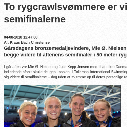
To rygcrawlsvømmere er vid
semifinalerne
04-08-2018 12:47:00:
Af: Klaus Bach Christense
Gårsdagens bronzemedaljevindere, Mie Ø. Nielsen 
begge videre til aftenens semifinaler i 50 meter ryg
I går aftes var Mie Ø. Nielsen og Julie Kepp Jensen med til at sikre Danm
indledende afsnit skulle de igen i poolen. I
Tollcross International Swimmi
sig videre til semifinalerne – dog uden at svømme op til deres personlige r