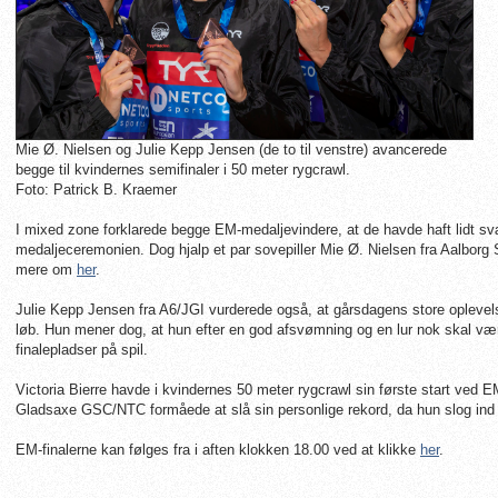
Mie Ø. Nielsen og Julie Kepp Jensen (de to til venstre) avancerede
begge til kvindernes semifinaler i 50 meter rygcrawl.
Foto: Patrick B. Kraemer
I mixed zone forklarede begge EM-medaljevindere, at de havde haft lidt svæ
medaljeceremonien. Dog hjalp et par sovepiller Mie Ø. Nielsen fra Aalbor
mere om
her
.
Julie Kepp Jensen fra A6/JGI vurderede også, at gårsdagens store oplevel
løb. Hun mener dog, at hun efter en god afsvømning og en lur nok skal være k
finalepladser på spil.
Victoria Bierre havde i kvindernes 50 meter rygcrawl sin første start ve
Gladsaxe GSC/NTC formåede at slå sin personlige rekord, da hun slog ind i
EM-finalerne kan følges fra i aften klokken 18.00 ved at klikke
her
.