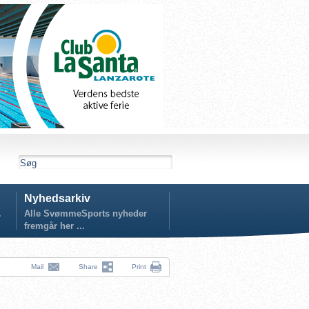
Nyhedsarkiv
.
Alle SvømmeSports nyheder
fremgår her ...
Mail
Share
Print