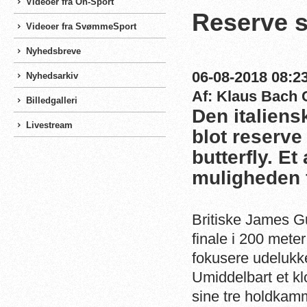
Videoer fra On-Sport
Reserve s
Videoer fra SvømmeSport
Nyhedsbreve
06-08-2018 08:23
Nyhedsarkiv
Af: Klaus Bach 
Billedgalleri
Den italien
Livestream
blot reserve
butterfly. E
muligheden f
Britiske James Gu
finale i 200 mete
fokusere udelukke
Umiddelbart et k
sine tre holdkam