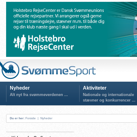
Nyheder
Aktiviteter
Alt nyt fra svømmeverdenen ...
Nationale og internationale
stævner og konkurrencer ...
Du er her:
Forside
|
Nyheder