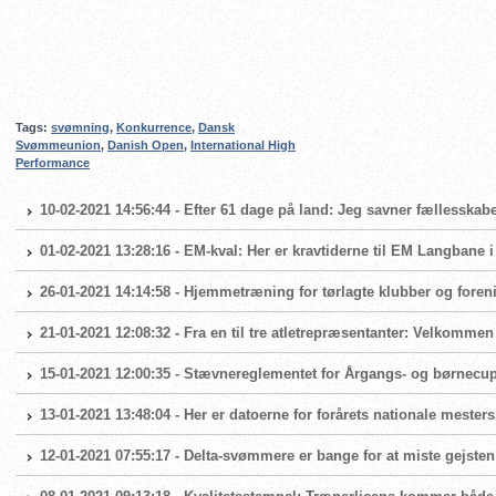
Tags:
svømning
,
Konkurrence
,
Dansk
Svømmeunion
,
Danish Open
,
International High
Performance
10-02-2021 14:56:44 - Efter 61 dage på land: Jeg savner fællesskabe
01-02-2021 13:28:16 - EM-kval: Her er kravtiderne til EM Langbane 
26-01-2021 14:14:58 - Hjemmetræning for tørlagte klubber og foren
21-01-2021 12:08:32 - Fra en til tre atletrepræsentanter: Velkomme
15-01-2021 12:00:35 - Stævnereglementet for Årgangs- og børnecup 
13-01-2021 13:48:04 - Her er datoerne for forårets nationale mester
12-01-2021 07:55:17 - Delta-svømmere er bange for at miste gejsten