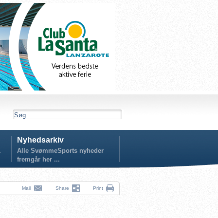
Nyhedsarkiv
.
Alle SvømmeSports nyheder
fremgår her ...
Mail
Share
Print