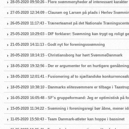
28-05-2020 09:50:26 - Flere svømmenyheder af interessant karakter
27-05-2020 12:34:09 - Clausen og Larsen på plads i Herlev Svømni
26-05-2020 11:17:43 - Trænerteamet på det Nationale Træningscente
25-05-2020 10:29:03 - DIF forklarer: Svømning kan trygt og roligt 
21-05-2020 14:11:13 - Godt nyt for foreningssvømning
20-05-2020 18:14:15 - Christiansborg har hørt SvømmeDanmark
18-05-2020 19:32:56 - Der er argumenter for en hurtigere genåbni
18-05-2020 12:01:41 - Fusionering af to sjællandske konkurrenceaf
18-05-2020 10:38:10 - Danmarks elitesvømmere er tilbage i Taast
16-05-2020 16:05:48 - SF’s gruppeformand: Jeg er optimistisk på
15-05-2020 11:34:22 - Svømning i foreningsregi bør åbne, mener id
11-05-2020 15:50:43 - Team Danmark-atleter kan hoppe i bassinet