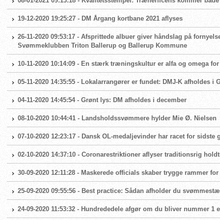
08-01-2021 09:13:18 - Kvalitetsstempel: Trænerlicens kommer både
19-12-2020 19:25:27 - DM Årgang kortbane 2021 aflyses
26-11-2020 09:53:17 - Afsprittede albuer giver håndslag på fornyels
Svømmeklubben Triton Ballerup og Ballerup Kommune
10-11-2020 10:14:09 - En stærk træningskultur er alfa og omega 
05-11-2020 14:35:55 - Lokalarrangører er fundet: DMJ-K afholdes i
04-11-2020 14:45:54 - Grønt lys: DM afholdes i december
08-10-2020 10:44:41 - Landsholdssvømmere hylder Mie Ø. Nielsen
07-10-2020 12:23:17 - Dansk OL-medaljevinder har racet for sidste
02-10-2020 14:37:10 - Coronarestriktioner aflyser traditionsrig hold
30-09-2020 12:11:28 - Maskerede officials skaber trygge rammer fo
25-09-2020 09:55:56 - Best practice: Sådan afholder du svømmest
24-09-2020 11:53:32 - Hundrededele afgør om du bliver nummer 1 el