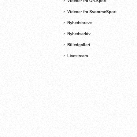
Videoer fra On-Sport
Videoer fra SvømmeSport
Nyhedsbreve
Nyhedsarkiv
Billedgalleri
Livestream