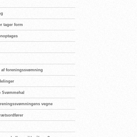
ng
r tager form
genoptages
ng af foreningssvømning
delinger
rup Svømmehal
 foreningssvømningens vegne
rætsordfører