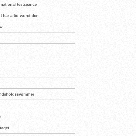
 national testseance
t har altid været der
ew
landsholdssvømmer
e
taget