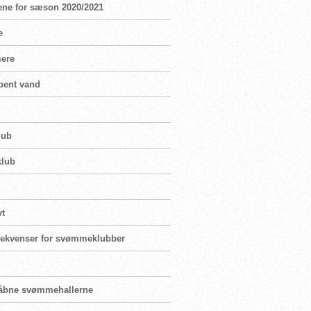
ene for sæson 2020/2021
e
mere
bent vand
lub
klub
vt
nsekvenser for svømmeklubber
enåbne svømmehallerne