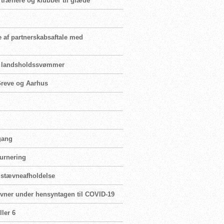
 trænere og klubber til glæde
e af partnerskabsaftale med
for landsholdssvømmer
 Greve og Aarhus
 gang
turnering
r stævneafholdelse
ævner under hensyntagen til COVID-19
ler 6