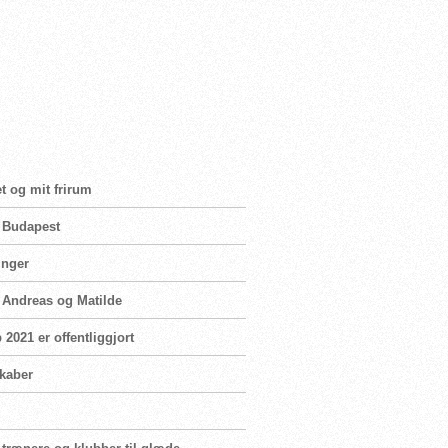
t og mit frirum
i Budapest
inger
n Andreas og Matilde
2021 er offentliggjort
skaber