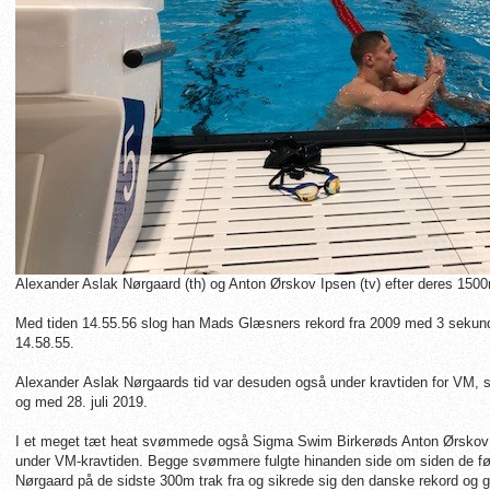
Alexander Aslak Nørgaard (th) og Anton Ørskov Ipsen (tv) efter deres 1500
Med tiden 14.55.56 slog han Mads Glæsners rekord fra 2009 med 3 sekund
14.58.55.
Alexander
Aslak Nørgaards tid var desuden også under kravtiden for VM, 
og med 28. juli 2019.
I et meget tæt heat svømmede også Sigma Swim Birkerøds Anton Ørskov I
under VM-kravtiden. Begge svømmere fulgte hinanden side om siden de fø
Nørgaard på de sidste 300m trak fra og sikrede sig den danske rekord og