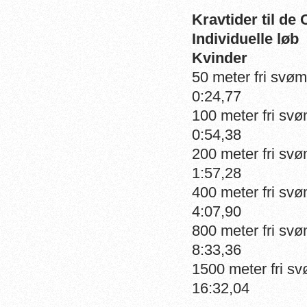
Kravtider til de
Indiv
Kvinder
50 mete
0:24,77
100 met
0:54,38
200 met
1:57,28
400 met
4:07,90
800 met
8:33,36
1500 met
16:32,04