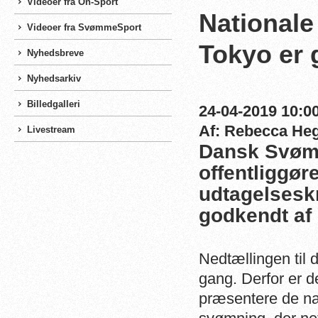
Videoer fra On-Sport
Nationale 
Videoer fra SvømmeSport
Tokyo er
Nyhedsbreve
Nyhedsarkiv
Billedgalleri
24-04-2019 10:00
Af: Rebecca He
Livestream
Dansk Svøm
offentliggør
udtagelseskr
godkendt af
Nedtællingen til 
gang. Derfor er
præsentere de nat