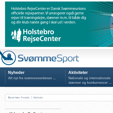
Nyheder
Aktiviteter
Alt nyt fra svømmeverdenen ...
Nationale og internationale
stævner og konkurrencer ...
Du er her:
Forside
|
Nyheder