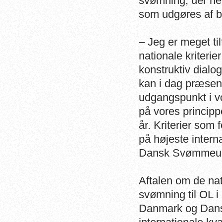
svømning, der ne
som udgøres af b
– Jeg er meget til
nationale kriteri
konstruktiv dial
kan i dag præsen
udgangspunkt i vo
på vores principp
år. Kriterier so
på højeste intern
Dansk Svømmeun
Aftalen om de nat
svømning til OL i
Danmark og Dans