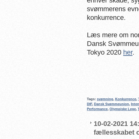
enhver skade, sy
svømmerens evne t
konkurrence.
Læs mere om nomi
Dansk Svømmeunio
Tokyo 2020
her
.
Tags:
svømning
,
Konkurrence
,
DIF
,
Dansk Svømmeunion
,
Inte
Performance
,
Olympiske Lege
,
10-02-2021 14:
fællesskabet 