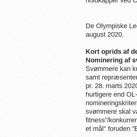
holdkapper ved O
De Olympiske Lege
august 2020.
Kort oprids af 
Nominering af 
Svømmere kan kun
samt repræsente
pr. 28. marts 202
hurtigere end OL-
nomineringskrite
svømmere skal vær
fitness”/konkurr
et mål" foruden ”