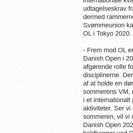
internationale kv
udtagelseskrav fr
dermed rammerne 
Svømmeunion kan n
OL i Tokyo 2020.
- Frem mod OL er
Danish Open i 20
afgørende rolle f
disciplinerne. De
af at holde en dø
sommerens VM, me
i et internationa
aktiviteter. Ser v
sommeren, vil vi 
Danish Open 2020