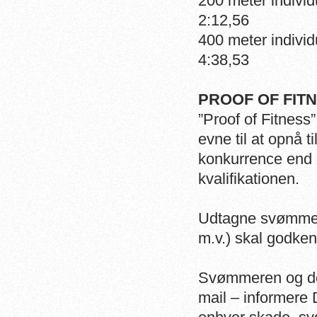
200 mete
2:12,56
400 mete
4:38,53
PROOF OF FI
”Proof of Fitnes
evne til at opnå t
konkurrence end
kvalifikationen.
Udtagne svømmere
m.v.) skal godke
Svømmeren og denn
mail – informer