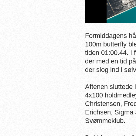
Formiddagens h
100m butterfly bl
tiden 01:00.44. I
der med en tid p
der slog ind i søl
Aftenen sluttede
4x100 holdmedley
Christensen, Fre
Erichsen, Sigma
Svømmeklub.