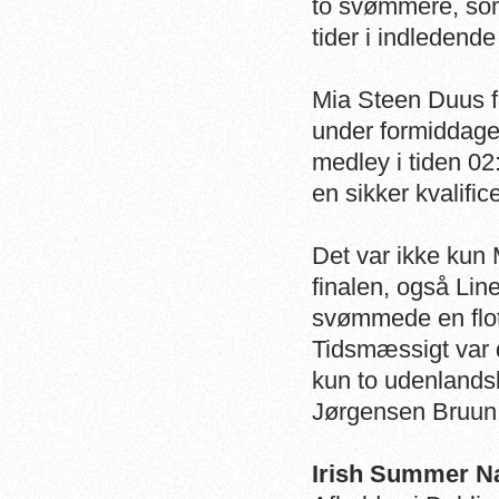
to svømmere, som 
tider i indledend
Mia Steen Duus f
under formiddage
medley i tiden 02
en sikker kvalifice
Det var ikke kun
finalen, også Li
svømmede en flot
Tidsmæssigt var d
kun to udenlandsk 
Jørgensen Bruun 
Irish Summer N