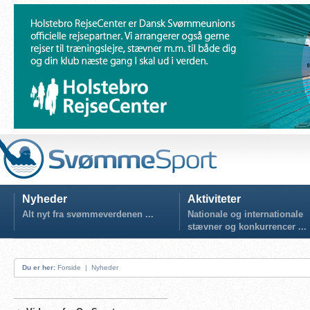
Nyheder
Aktiviteter
Alt nyt fra svømmeverdenen ...
Nationale og internationale
stævner og konkurrencer ...
Du er her:
Forside
|
Nyheder