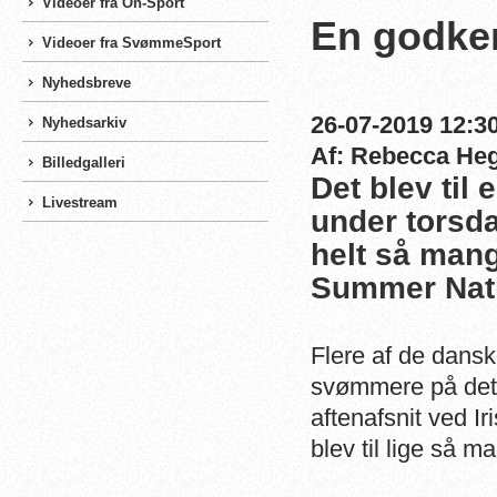
Videoer fra On-Sport
En godken
Videoer fra SvømmeSport
Nyhedsbreve
26-07-2019 12:30
Nyhedsarkiv
Af: Rebecca He
Billedgalleri
Det blev til
Livestream
under torsda
helt så mang
Summer Nati
Flere af de dan
svømmere på det n
aftenafsnit ved 
blev til lige så 