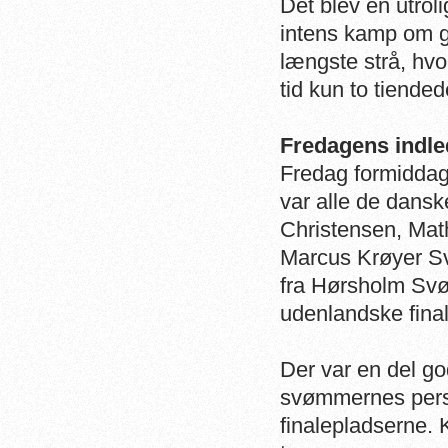
Det blev en utroli
intens kamp om gu
længste strå, hv
tid kun to tiended
Fredagens indle
Fredag formiddag
var alle de dans
Christensen, Ma
Marcus Krøyer Sv
fra Hørsholm Svø
udenlandske fina
Der var en del go
svømmernes perso
finalepladserne.