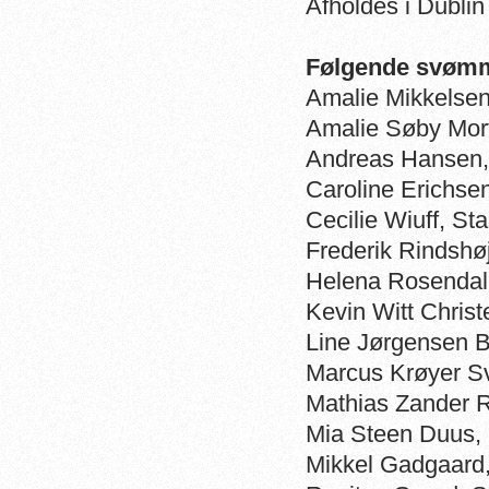
Afholdes i Dublin 
Følgende svømm
Amalie Mikkelse
Amalie Søby M
Andreas Hansen,
Caroline Erichse
Cecilie Wiuff, St
Frederik Rindshø
Helena Rosenda
Kevin Witt Ch
Line Jørgense
Marcus Krøyer S
Mathias Zander
Mia Steen Duus,
Mikkel Gadgaard