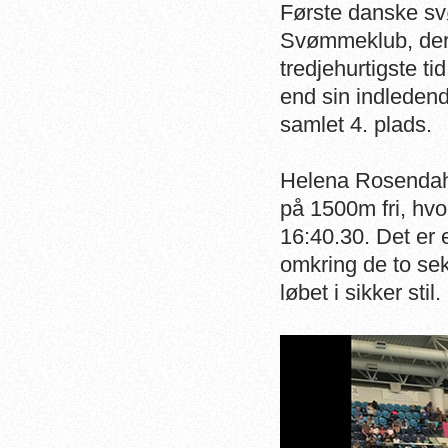
Første danske sv
Svømmeklub, der 
tredjehurtigste t
end sin indledend
samlet 4. plads.
Helena Rosendahl
på 1500m fri, hv
16:40.30. Det er 
omkring de to se
løbet i sikker stil.