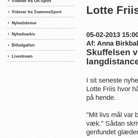
Videoer fra On-Sport
Lotte Fri
Videoer fra SvømmeSport
Nyhedsbreve
05-02-2013 15:00
Nyhedsarkiv
Af: Anna Birkba
Billedgalleri
Skuffelsen v
Livestream
langdistan
I sit seneste nyh
Lotte Friis hvor h
på hende.
"Mit livs mål var 
væk." Sådan skriv
genfundet glæden 