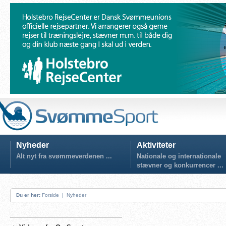
Nyheder
Aktiviteter
Alt nyt fra svømmeverdenen ...
Nationale og internationale
stævner og konkurrencer ...
Du er her:
Forside
|
Nyheder