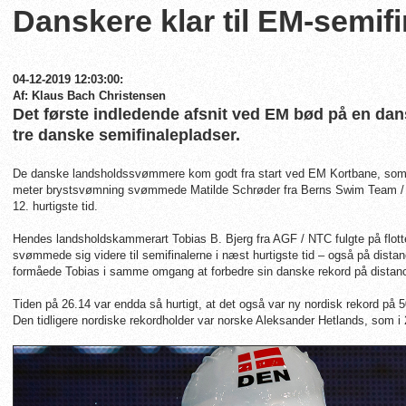
Danskere klar til EM-semifi
04-12-2019 12:03:00:
Af: Klaus Bach Christensen
Det første indledende afsnit ved EM bød på en da
tre danske semifinalepladser.
De danske landsholdssvømmere kom godt fra start ved EM Kortbane, som s
meter brystsvømning svømmede Matilde Schrøder fra Berns Swim Team / NTC
12. hurtigste tid.
Hendes landsholdskammerart Tobias B. Bjerg fra AGF / NTC fulgte på flotte
svømmede sig videre til semifinalerne i næst hurtigste tid – også på dist
formåede Tobias i samme omgang at forbedre sin danske rekord på distan
Tiden på 26.14 var endda så hurtigt, at det også var ny nordisk rekord på
Den tidligere nordiske rekordholder var norske Aleksander Hetlands, som