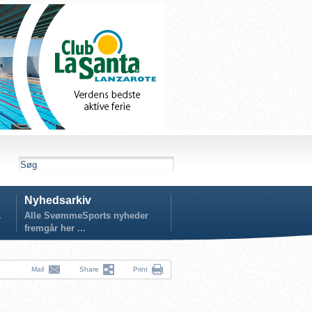
Nyhedsarkiv
.
Alle SvømmeSports nyheder
fremgår her ...
Mail
Share
Print