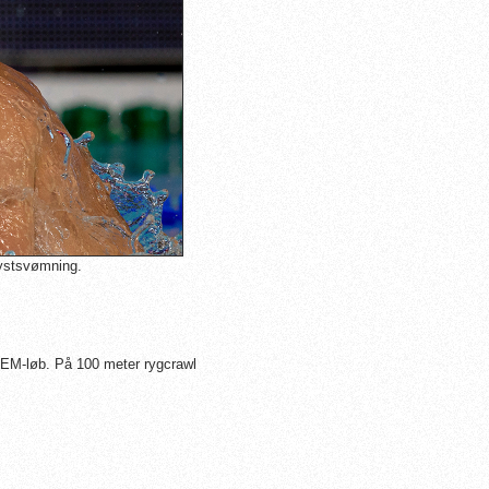
rystsvømning.
e EM-løb. På 100 meter rygcrawl