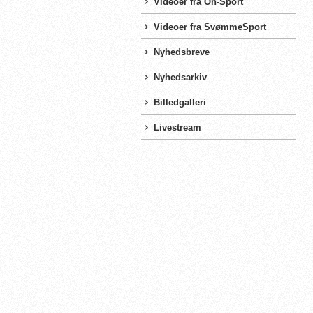
Videoer fra On-Sport
Videoer fra SvømmeSport
Nyhedsbreve
Nyhedsarkiv
Billedgalleri
Livestream