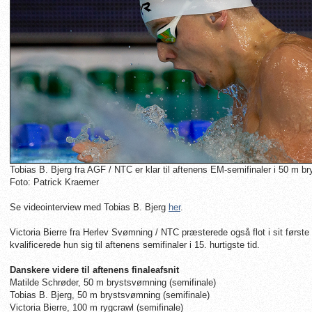
Tobias B. Bjerg fra AGF / NTC er klar til aftenens EM-semifinaler i 50 m b
Foto: Patrick Kraemer
Se videointerview med Tobias B. Bjerg
her
.
Victoria Bierre fra Herlev Svømning / NTC præsterede også flot i sit først
kvalificerede hun sig til aftenens semifinaler i 15. hurtigste tid
.
Danskere videre til aftenens finaleafsnit
Matilde Schrøder, 50 m brystsvømning (semifinale)
Tobias B. Bjerg, 50 m brystsvømning (semifinale)
Victoria Bierre, 100 m rygcrawl (semifinale)