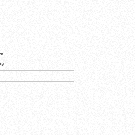
en
 EM