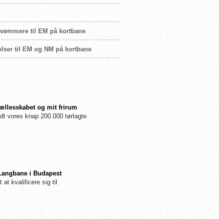
 svømmere til EM på kortbane
elser til EM og NM på kortbane
fællesskabet og mit frirum
dt vores knap 200.000 tørlagte
 Langbane i Budapest
 at kvalificere sig til