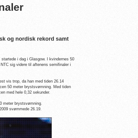
naler
nsk og nordisk rekord samt
tartede i dag i Glasgow. I kvindernes 50
 sig videre til aftenens semifinaler i
st vis trop, da han med tiden 26.14
ancen 50 meter brystsvømning. Med tiden
cen med hele 0,32 sekunder.
 50 meter brystsvømning.
 i 2009 svømmede 26.19.