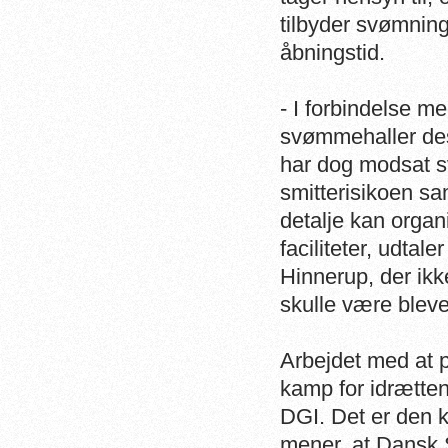
tilbyder svømning
åbningstid.
- I forbindelse me
svømmehaller de
har dog modsat 
smitterisikoen s
detalje kan orga
faciliteter, udta
Hinnerup, der ikke
skulle være bleve
Arbejdet med at p
kamp for idrætte
DGI. Det er den 
mener, at Dansk S