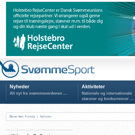
Nyheder
Aktiviteter
Alt nyt fra svømmeverdenen ...
Nationale og internationale
stævner og konkurrencer ...
Du er her:
Forside
|
Nyheder