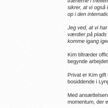
trænerne i mellem
sikrer, at vi også
op i den internatio
Jeg ved, at vi h
værdier på plads t
komme igang igen
Kim tiltræder offi
begynde arbejdet
Privat er Kim gif
bosiddende i Lyn
Med ansættelsen a
momentum, der e