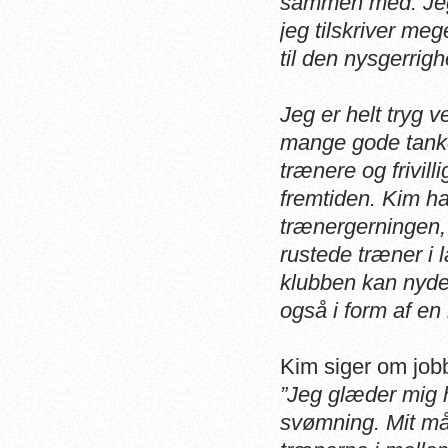
sammen med. Jeg 
jeg tilskriver meg
til den nysgerri
Jeg er helt tryg v
mange gode tanke
trænere og frivil
fremtiden. Kim ha
trænergerningen,
rustede træner i 
klubben kan nyde 
også i form af en 
Kim siger om job
”Jeg glæder mig he
svømning. Mit mål