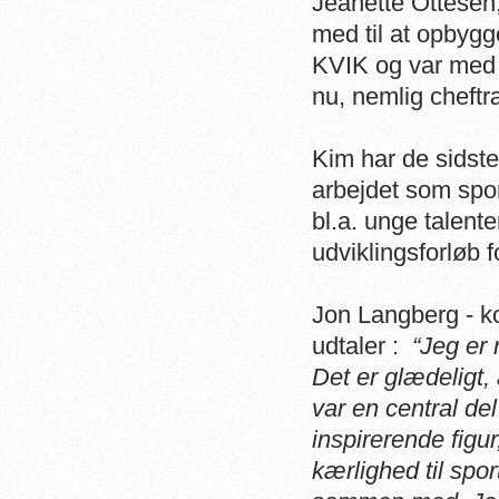
Jeanette Ottesen
med til at opbygg
KVIK og var med t
nu, nemlig cheft
Kim har de sidst
arbejdet som spor
bl.a. unge talent
udviklingsforløb 
Jon Langberg - k
udtaler :
“Jeg er 
Det er glædeligt,
var en central del
inspirerende figu
kærlighed til spo