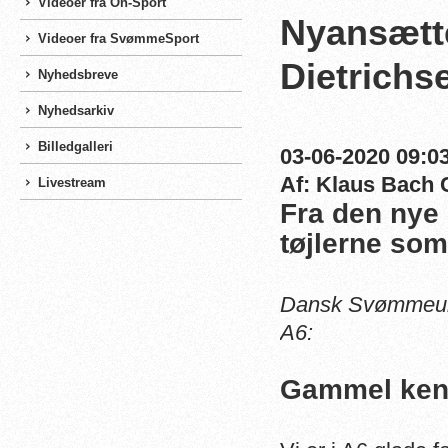
Videoer fra On-Sport
Nyansætte
Videoer fra SvømmeSport
Dietrichs
Nyhedsbreve
Nyhedsarkiv
Billedgalleri
03-06-2020 09:03
Af: Klaus Bach 
Livestream
Fra den nye
tøjlerne som
Dansk Svømmeuni
A6:
Gammel kend