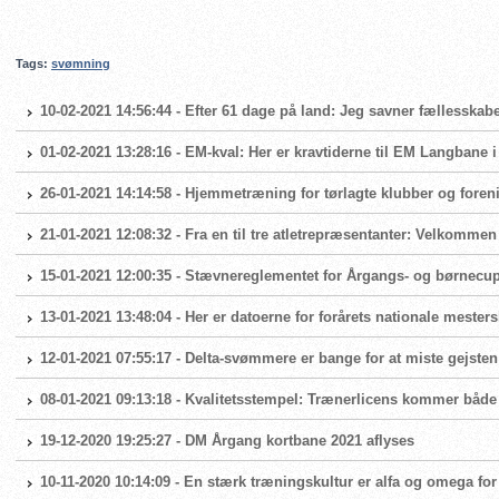
Tags:
svømning
10-02-2021 14:56:44 - Efter 61 dage på land: Jeg savner fællesskabe
01-02-2021 13:28:16 - EM-kval: Her er kravtiderne til EM Langbane 
26-01-2021 14:14:58 - Hjemmetræning for tørlagte klubber og foren
21-01-2021 12:08:32 - Fra en til tre atletrepræsentanter: Velkomme
15-01-2021 12:00:35 - Stævnereglementet for Årgangs- og børnecup 
13-01-2021 13:48:04 - Her er datoerne for forårets nationale mester
12-01-2021 07:55:17 - Delta-svømmere er bange for at miste gejsten
08-01-2021 09:13:18 - Kvalitetsstempel: Trænerlicens kommer både
19-12-2020 19:25:27 - DM Årgang kortbane 2021 aflyses
10-11-2020 10:14:09 - En stærk træningskultur er alfa og omega 