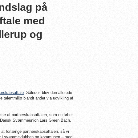
åndslag på
ftale med
lerup og
erskabsaftale
. Således blev den allerede
 talentmiljø blandt andet via udvikling af
gelse af partnerskabsaftalen, som nu løber
f i Dansk Svømmeunion Lars Green Bach.
om at forlænge partnerskabsaftalen, så vi
 er i svømmeklubben og kommunen – med