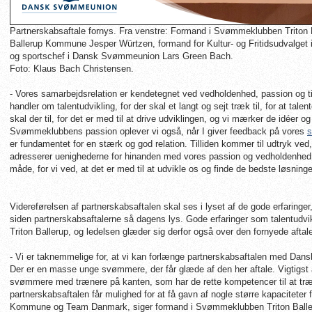
Partnerskabsaftale fornys. Fra venstre: Formand i Svømmeklubben Triton B
Ballerup Kommune Jesper Würtzen, formand for Kultur- og Fritidsudvalget
og sportschef i Dansk Svømmeunion Lars Green Bach.
Foto: Klaus Bach Christensen.
- Vores samarbejdsrelation er kendetegnet ved vedholdenhed, passion og till
handler om talentudvikling, for der skal et langt og sejt træk til, for at tal
skal der til, for det er med til at drive udviklingen, og vi mærker de idéer 
Svømmeklubbens passion oplever vi også, når I giver feedback på vores
s
er fundamentet for en stærk og god relation. Tilliden kommer til udtryk ved, 
adresserer uenighederne for hinanden med vores passion og vedholdenhed. D
måde, for vi ved, at det er med til at udvikle os og finde de bedste løsning
Videreførelsen af partnerskabsaftalen skal ses i lyset af de gode erfarin
siden partnerskabsaftalerne så dagens lys. Gode erfaringer som talentudv
Triton Ballerup, og ledelsen glæder sig derfor også over den fornyede aftal
- Vi er taknemmelige for, at vi kan forlænge partnerskabsaftalen med D
Der er en masse unge svømmere, der får glæde af den her aftale. Vigtigst af
svømmere med trænere på kanten, som har de rette kompetencer til at træne
partnerskabsaftalen får mulighed for at få gavn af nogle større kapacitet
Kommune og Team Danmark, siger formand i Svømmeklubben Triton Baller