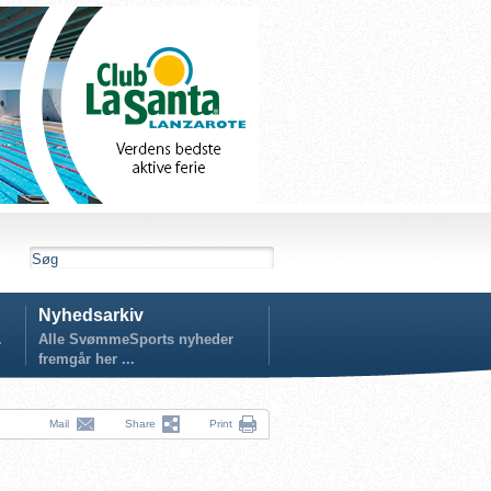
Nyhedsarkiv
.
Alle SvømmeSports nyheder
fremgår her ...
Mail
Share
Print