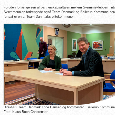
Foruden forlængelsen af partnerskabsaftalen mellem Svømmeklubben Trit
Svømmeunion forlængede også Team Danmark og Ballerup Kommune dere
fortsat er en af Team Danmarks elitekommuner.
Direktør i Team Danmark Lone Hansen og borgmester i Ballerup Kommune J
Foto: Klaus Bach Christensen.