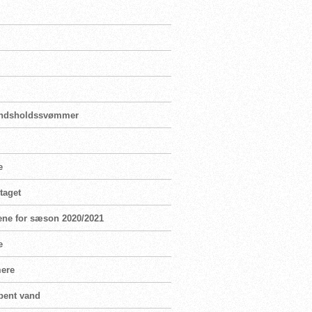
landsholdssvømmer
e
taget
ene for sæson 2020/2021
e
mere
bent vand