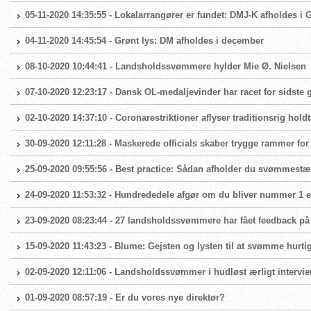
05-11-2020 14:35:55 - Lokalarrangører er fundet: DMJ-K afholdes i
04-11-2020 14:45:54 - Grønt lys: DM afholdes i december
08-10-2020 10:44:41 - Landsholdssvømmere hylder Mie Ø. Nielsen
07-10-2020 12:23:17 - Dansk OL-medaljevinder har racet for sidste
02-10-2020 14:37:10 - Coronarestriktioner aflyser traditionsrig hold
30-09-2020 12:11:28 - Maskerede officials skaber trygge rammer fo
25-09-2020 09:55:56 - Best practice: Sådan afholder du svømmest
24-09-2020 11:53:32 - Hundrededele afgør om du bliver nummer 1 el
23-09-2020 08:23:44 - 27 landsholdssvømmere har fået feedback på
15-09-2020 11:43:23 - Blume: Gejsten og lysten til at svømme hurtig
02-09-2020 12:11:06 - Landsholdssvømmer i hudløst ærligt intervi
01-09-2020 08:57:19 - Er du vores nye direktør?