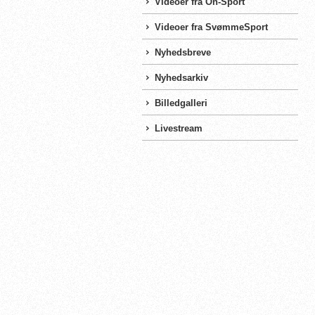
Videoer fra On-Sport
Videoer fra SvømmeSport
Nyhedsbreve
Nyhedsarkiv
Billedgalleri
Livestream