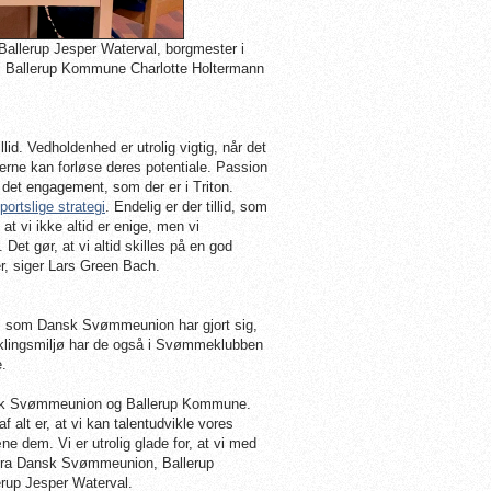
allerup Jesper Waterval, borgmester i
 i Ballerup Kommune Charlotte Holtermann
id. Vedholdenhed er utrolig vigtig, når det
enterne kan forløse deres potentiale. Passion
og det engagement, som der er i Triton.
portslige strategi
. Endelig er der tillid, som
at vi ikke altid er enige, men vi
et gør, at vi altid skilles på en god
er, siger Lars Green Bach.
ger, som Dansk Svømmeunion har gjort sig,
iklingsmiljø har de også i Svømmeklubben
e.
ansk Svømmeunion og Ballerup Kommune.
 alt er, at vi kan talentudvikle vores
 dem. Vi er utrolig glade for, at vi med
er fra Dansk Svømmeunion, Ballerup
up Jesper Waterval.