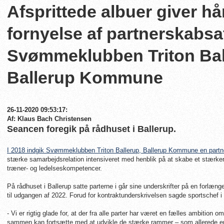
Afsprittede albuer giver h
fornyelse af partnerskabsa
Svømmeklubben Triton Bal
Ballerup Kommune
26-11-2020 09:53:17:
Af: Klaus Bach Christensen
Seancen foregik på rådhuset i Ballerup.
I 2018 indgik Svømmeklubben Triton Ballerup, Ballerup Kommune en partn
stærke samarbejdsrelation intensiveret med henblik på at skabe et stærkere
træner- og ledelseskompetencer.
På rådhuset i Ballerup satte parterne i går sine underskrifter på en forlæn
til udgangen af 2022. Forud for kontraktunderskrivelsen sagde sportsche
- Vi er rigtig glade for, at der fra alle parter har været en fælles ambition 
sammen kan fortsætte med at udvikle de stærke rammer – som allerede