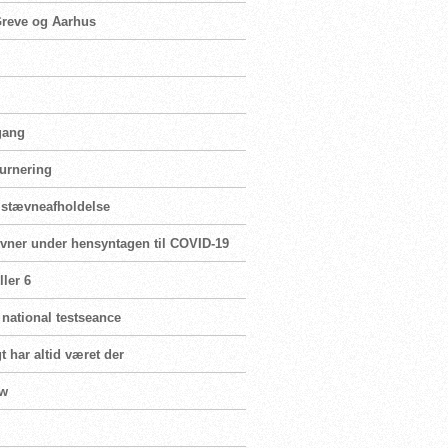
 Greve og Aarhus
 gang
turnering
r stævneafholdelse
ævner under hensyntagen til COVID-19
ler 6
 national testseance
t har altid været der
ew