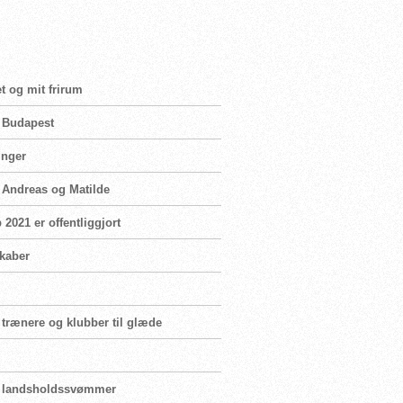
t og mit frirum
i Budapest
inger
n Andreas og Matilde
2021 er offentliggjort
skaber
 trænere og klubber til glæde
for landsholdssvømmer