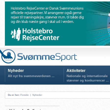
Nyheder
Aktiviteter
Alt nyt fra svømmeverdenen ...
Nationale og internationale
stævner og konkurrencer ...
Du er her:
Forside
|
Nyheder