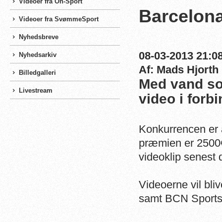
Videoer fra On-Sport
Barcelona
Videoer fra SvømmeSport
Nyhedsbreve
08-03-2013 21:08
Nyhedsarkiv
Af: Mads Hjorth
Billedgalleri
Med vand som
Livestream
video i for
Konkurrencen er 
præmien er 2500€
videoklip senest d
Videoerne vil bli
samt BCN Sports 