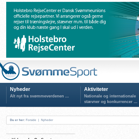
Nyheder
Aktiviteter
Alt nyt fra svømmeverdenen ...
Nationale og internationale
stævner og konkurrencer ...
Du er her:
Forside
|
Nyheder