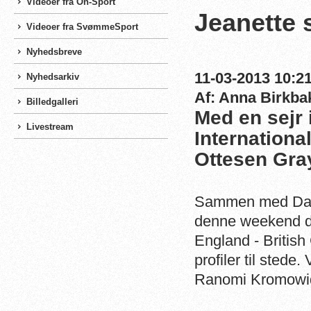
Videoer fra On-Sport
Jeanette s
Videoer fra SvømmeSport
Nyhedsbreve
11-03-2013 10:21
Nyhedsarkiv
Af: Anna Birkba
Billedgalleri
Med en sejr 
Livestream
Internationa
Ottesen Gra
Sammen med Dani
denne weekend de
England - British 
profiler til sted
Ranomi Kromowidj