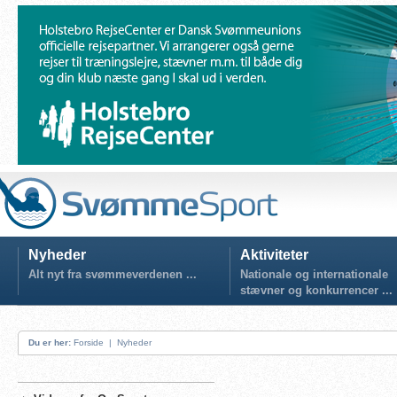
Nyheder
Aktiviteter
Alt nyt fra svømmeverdenen ...
Nationale og internationale
stævner og konkurrencer ...
Du er her:
Forside
|
Nyheder