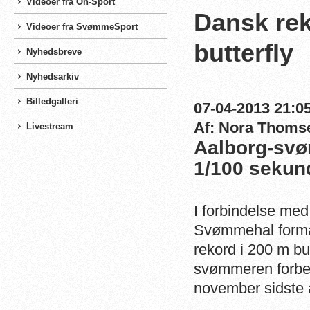
Videoer fra On-Sport
Dansk rek
Videoer fra SvømmeSport
butterfly
Nyhedsbreve
Nyhedsarkiv
Billedgalleri
07-04-2013 21:05
Af: Nora Thoms
Livestream
Aalborg-svø
1/100 sekun
I forbindelse me
Svømmehal formåe
rekord i 200 m bu
svømmeren forbed
november sidste å