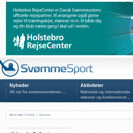
Nyheder
Aktiviteter
Alt nyt fra svømmeverdenen ...
Nationale og internationale
stævner og konkurrencer ...
Du er her:
Forside
|
Nyheder