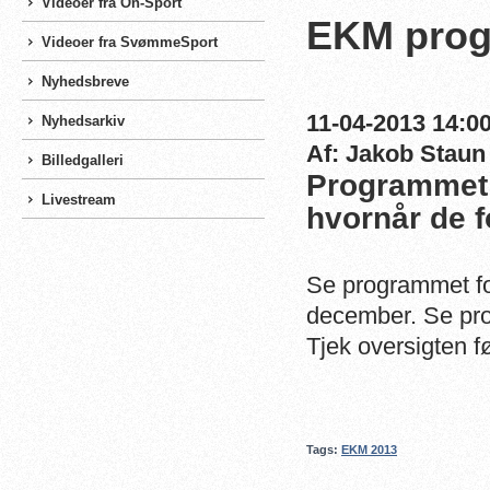
Videoer fra On-Sport
EKM pro
Videoer fra SvømmeSport
Nyhedsbreve
11-04-2013 14:00
Nyhedsarkiv
Af: Jakob Staun
Billedgalleri
Programmet f
Livestream
hvornår de f
Se programmet fo
december. Se p
Tjek oversigten fø
Tags:
EKM 2013