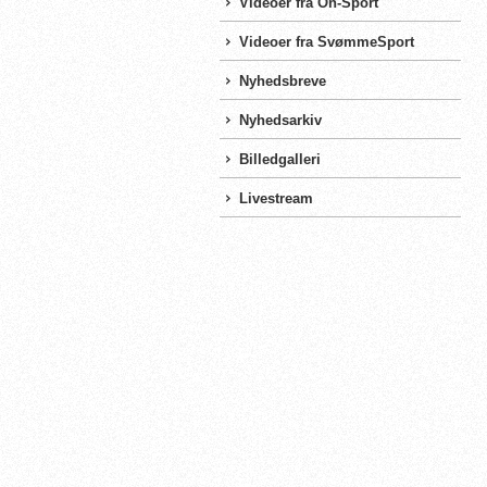
Videoer fra On-Sport
Videoer fra SvømmeSport
Nyhedsbreve
Nyhedsarkiv
Billedgalleri
Livestream