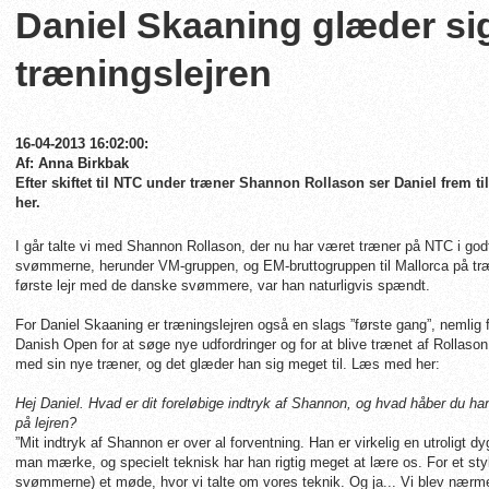
Daniel Skaaning glæder sig 
træningslejren
16-04-2013 16:02:00:
Af: Anna Birkbak
Efter skiftet til NTC under træner Shannon Rollason ser Daniel frem t
her.
I går talte vi med Shannon Rollason, der nu har været træner på NTC i go
svømmerne, herunder VM-gruppen, og EM-bruttogruppen til Mallorca på træn
første lejr med de danske svømmere, var han naturligvis spændt.
For Daniel Skaaning er træningslejren også en slags ”første gang”, nemlig f
Danish Open for at søge nye udfordringer og for at blive trænet af Rollason.
med sin nye træner, og det glæder han sig meget til. Læs med her:
Hej Daniel. Hvad er dit foreløbige indtryk af Shannon, og hvad håber du ha
på lejren?
”Mit indtryk af Shannon er over al forventning. Han er virkelig en utroligt d
man mærke, og specielt teknisk har han rigtig meget at lære os. For et st
svømmerne) et møde, hvor vi talte om vores teknik. Og ja... Vi blev nærm