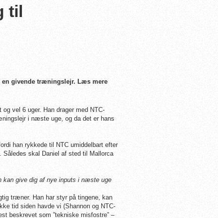
til
il en givende træningslejr. Læs mere
dt og vel 6 uger. Han drager med NTC-
ingslejr i næste uge, og da det er hans
ordi han rykkede til NTC umiddelbart efter
 Således skal Daniel af sted til Mallorca
n kan give dig af nye inputs i næste uge
ygtig træner. Han har styr på tingene, kan
ykke tid siden havde vi (Shannon og NTC-
est beskrevet som ”tekniske misfostre” –