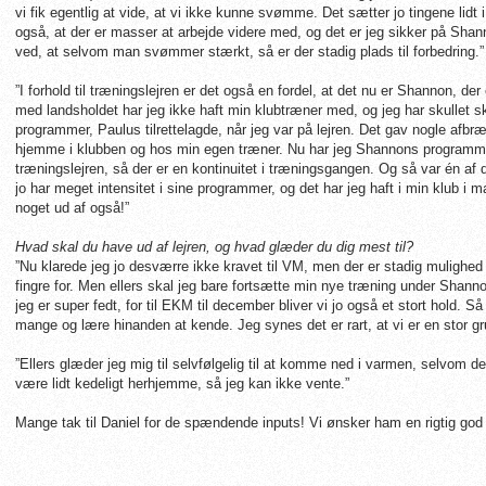
vi fik egentlig at vide, at vi ikke kunne svømme. Det sætter jo tingene lidt
også, at der er masser at arbejde videre med, og det er jeg sikker på Shan
ved, at selvom man svømmer stærkt, så er der stadig plads til forbedring.”
”I forhold til træningslejren er det også en fordel, at det nu er Shannon, de
med landsholdet har jeg ikke haft min klubtræner med, og jeg har skullet
programmer, Paulus tilrettelagde, når jeg var på lejren. Det gav nogle afbræ
hjemme i klubben og hos min egen træner. Nu har jeg Shannons programmer
træningslejren, så der er en kontinuitet i træningsgangen. Og så var én af 
jo har meget intensitet i sine programmer, og det har jeg haft i min klub i m
noget ud af også!”
Hvad skal du have ud af lejren, og hvad glæder du dig mest til?
”Nu klarede jeg jo desværre ikke kravet til VM, men der er stadig mulighed 
fingre for. Men ellers skal jeg bare fortsætte min nye træning under Shannon
jeg er super fedt, for til EKM til december bliver vi jo også et stort hold. Så 
mange og lære hinanden at kende. Jeg synes det er rart, at vi er en stor gr
”Ellers glæder jeg mig til selvfølgelig til at komme ned i varmen, selvom de
være lidt kedeligt herhjemme, så jeg kan ikke vente.”
Mange tak til Daniel for de spændende inputs! Vi ønsker ham en rigtig god 