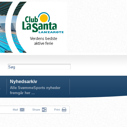
Nyhedsarkiv
.
Alle SvømmeSports nyheder
fremgår her ...
Mail
Share
Print