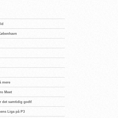
old
 København
på mere
uro Meet
r det samtidig godt!
enens Liga på P3