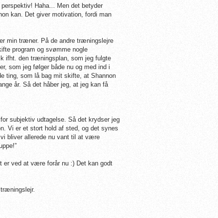
 i perspektiv! Haha... Men det betyder
non kan. Det giver motivation, fordi man
r er min træner. På de andre træningslejre
 skifte program og svømme nogle
k ifht. den træningsplan, som jeg fulgte
, som jeg følger både nu og med ind i
de ting, som lå bag mit skifte, at Shannon
ange år. Så det håber jeg, at jeg kan få
for subjektiv udtagelse. Så det krydser jeg
. Vi er et stort hold af sted, og det synes
vi bliver allerede nu vant til at være
uppe!”
t er ved at være forår nu :) Det kan godt
træningslejr.