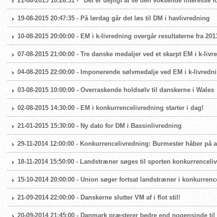
21-08-2015 10:26:31 - ”Det er dejligt at se den voksende interesse 
19-08-2015 20:47:35 - På lørdag går det løs til DM i havlivredning
10-08-2015 20:00:00 - EM i k-livredning overgår resultaterne fra 201
07-08-2015 21:00:00 - Tre danske medaljer ved et skarpt EM i k-livr
04-08-2015 22:00:00 - Imponerende sølvmedalje ved EM i k-livredn
03-08-2015 10:00:00 - Overraskende holdsølv til danskerne i Wales
02-08-2015 14:30:00 - EM i konkurrencelivredning starter i dag!
21-01-2015 15:30:00 - Ny dato for DM i Bassinlivredning
29-11-2014 12:00:00 - Konkurrencelivredning: Burmester håber på at
18-11-2014 15:50:00 - Landstræner søges til sporten konkurrenceli
15-10-2014 20:00:00 - Union søger fortsat landstræner i konkurrenc
21-09-2014 22:00:00 - Danskerne slutter VM af i flot stil!
20-09-2014 21:45:00 - Danmark præsterer bedre end nogensinde ti