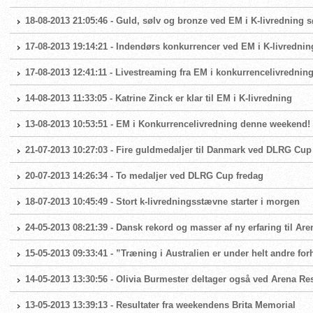
18-08-2013 21:05:46 - Guld, sølv og bronze ved EM i K-livredning 
17-08-2013 19:14:21 - Indendørs konkurrencer ved EM i K-livrednin
17-08-2013 12:41:11 - Livestreaming fra EM i konkurrencelivrednin
14-08-2013 11:33:05 - Katrine Zinck er klar til EM i K-livredning
13-08-2013 10:53:51 - EM i Konkurrencelivredning denne weekend!
21-07-2013 10:27:03 - Fire guldmedaljer til Danmark ved DLRG Cup
20-07-2013 14:26:34 - To medaljer ved DLRG Cup fredag
18-07-2013 10:45:49 - Stort k-livredningsstævne starter i morgen
24-05-2013 08:21:39 - Dansk rekord og masser af ny erfaring til Ar
15-05-2013 09:33:41 - ”Træning i Australien er under helt andre for
14-05-2013 13:30:56 - Olivia Burmester deltager også ved Arena Re
13-05-2013 13:39:13 - Resultater fra weekendens Brita Memorial