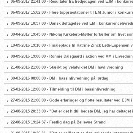
06-09-2017 21:41:00 - Resultater fra tredjedagen ved EJM i konkurr
06-09-2017 15:02:00 - Flere toppræstationer til EM Junior i konkur
06-09-2017 10:57:00 - Dansk deltagelse ved EM i konkurrencelivred
30-04-2017 19:45:00 - Nikolaj Kirketerp-Møller fortæller om livet 
10-09-2016 19:10:00 - Finaleplads til Katrine Zinck Leth-Espensen 
08-09-2016 19:00:00 - Ronnie Dalsgaard i aktion ved VM i Livredni
21-08-2016 21:00:00 - Stærkt og velafviklet DM i havlivredning
30-03-2016 08:00:00 - DM i bassinlivredning på lørdag!
25-01-2016 12:00:00 - Tilmelding til DM i bassinlivredning
27-09-2015 21:00:00 - Gode erfaringer og flotte resultater ved EJM 
23-08-2015 20:33:00 - ”Det er det hidtil bedste DM, jeg har deltaget 
22-08-2015 19:24:37 - Festlig dag på Bellevue Strand