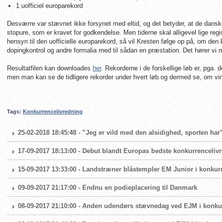
1 uofficiel europarekord
Desværre var stævnet ikke forsynet med eltid, og det betyder, at de dansk
stopure, som er kravet for godkendelse. Men tiderne skal alligevel lige r
hensyn til den uofficielle europarekord, så vil Kresten følge op på, om den
dopingkontrol og andre formalia med til sådan en præstation. Det hører 
Resultatfilen kan downloades
her
. Rekorderne i de forskellige løb er, pga. d
men man kan se de tidligere rekorder under hvert løb og dermed se, om vin
Tags:
Konkurrencelivredning
25-02-2018 18:45:48 - ”Jeg er vild med den alsidighed, sporten har
17-09-2017 18:13:00 - Debut blandt Europas bedste konkurrenceliv
15-09-2017 13:33:00 - Landstræner blåstempler EM Junior i konkur
09-09-2017 21:17:00 - Endnu en podieplacering til Danmark
08-09-2017 21:10:00 - Anden udendørs stævnedag ved EJM i konkurr