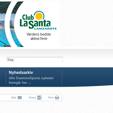
Nyhedsarkiv
.
Alle SvømmeSports nyheder
fremgår her ...
Mail
Share
Print