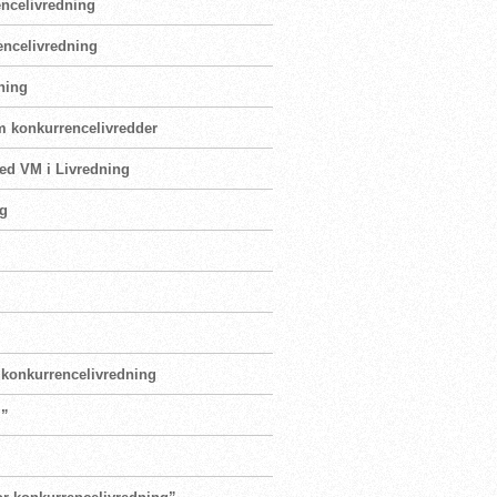
encelivredning
rencelivredning
ning
som konkurrencelivredder
ved VM i Livredning
ng
i konkurrencelivredning
i”