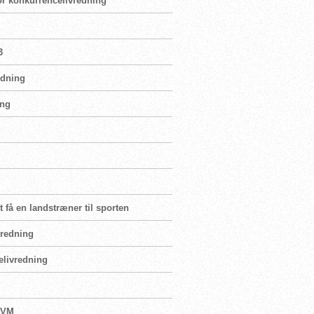
for konkurrencelivredning”
3
edning
ing
 få en landstræner til sporten
vredning
elivredning
l VM