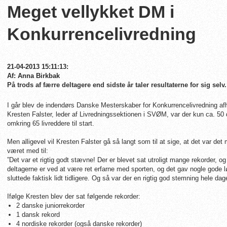
Meget vellykket DM i
Konkurrencelivredning
21-04-2013 15:11:13:
Af: Anna Birkbak
På trods af færre deltagere end sidste år taler resultaterne for sig selv.
I går blev de indendørs Danske Mesterskaber for Konkurrencelivredning af
Kresten Falster, leder af Livredningssektionen i SVØM, var der kun ca. 5
omkring 65 livreddere til start.
Men alligevel vil Kresten Falster gå så langt som til at sige, at det var d
været med til:
”Det var et rigtig godt stævne! Der er blevet sat utroligt mange rekorder, 
deltagerne er ved at være ret erfarne med sporten, og det gav nogle gode l
sluttede faktisk lidt tidligere. Og så var der en rigtig god stemning hele dag
Ifølge Kresten blev der sat følgende rekorder:
2 danske juniorrekorder
1 dansk rekord
4 nordiske rekorder (også danske rekorder)