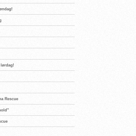
søndag!
g
g
 lørdag!
ena Rescue
hold”
scue