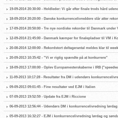
19-09-2014 20:30:00 - Holdleder: Vi går efter finale trods hård ude
18-09-2014 20:20:00 - Danske konkurrencelivreddere slår atter rek
17-09-2014 20:50:00 - Tre nye nordiske rekorder til Danmark under
12-09-2014 21:45:00 - Danmark kæmper for finalepladser til VM i 
20-08-2014 12:00:00 - Rekordstort deltagerantal meldes klar til w
20-09-2013 10:35:42 - ”Vi er rigtig spændte på at konkurrere”
18-09-2013 17:00:00 - Oplev Europamesterskaberne i IRB (”speedw
11-09-2013 10:17:28 - Resultater fra DM i udendørs konkurrenceliv
09-09-2013 09:01:45 - Fine resultater ved EJM i Italien
07-09-2013 19:52:59 - Update fra EJM i Riccione
06-09-2013 12:56:44 - Udendørs DM i konkurrencelivredning lørdag
05-09-2013 16:32:27 - EJM i konkurrencelivredning lørdag og sønd