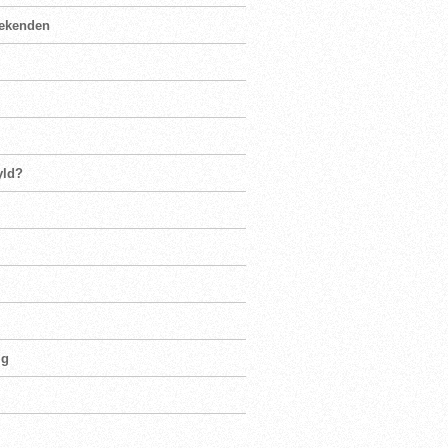
weekenden
yld?
ig