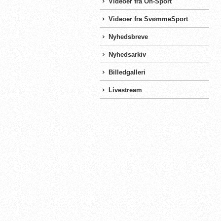
Videoer fra On-Sport
Videoer fra SvømmeSport
Nyhedsbreve
Nyhedsarkiv
Billedgalleri
Livestream