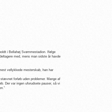
holdt i Bellahøj Svømmestadion. Ifølge
0 deltagere med, mens man sidste år havde
et mest vellykkede mesterskab, han har
og stævnet forløb uden problemer. Mange af
øb. Der var ingen uforudsete pauser, så vi
en.”