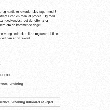
e og nordiske rekorder blev taget med 3
egistreres ved en manuel proces. Og med
 kan godkendes, idet der ofte hører
vi mere om de kommende dage!
en manglende eltid, ikke registreret i filen,
dertiden er ny rekord.
”
reddere
rencelivredning
encelivredning udfordret af vejret