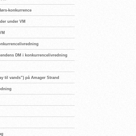
ndørs-konkurrence
order under VM
 VM
Konkurrencelivredning
eekendens DM i konkurrencelivredning
ay til vands”) på Amager Strand
redning
ag