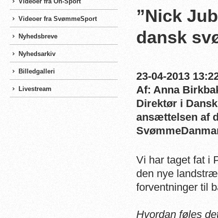
Videoer fra On-Sport
”Nick Juba
Videoer fra SvømmeSport
dansk sv
Nyhedsbreve
Nyhedsarkiv
Billedgalleri
23-04-2013 13:22
Af: Anna Birkba
Livestream
Direktør i Dans
ansættelsen af d
SvømmeDanmar
Vi har taget fat 
den nye landstræ
forventninger til
Hvordan føles det