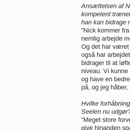
Ansættelsen af N
kompetent træner
han kan bidrage
”Nick kommer fra e
nemlig arbejde m
Og det har været 
også har arbejdet
bidrager til at lø
niveau. Vi kunne
og have en bedre 
på, og jeg håber, 
Hvilke forhåbning
Seelen nu udgør
”Meget store forv
give hinanden spa