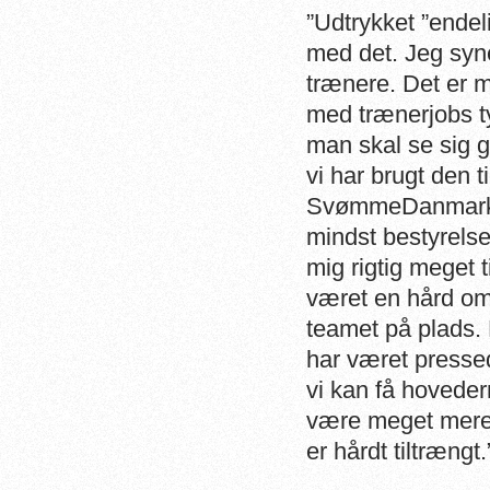
”Udtrykket ”endeli
med det. Jeg syne
trænere. Det er me
med trænerjobs ty
man skal se sig g
vi har brugt den t
SvømmeDanmark h
mindst bestyrelse
mig rigtig meget 
været en hård om
teamet på plads
har været pressed
vi kan få hoveder
være meget mere p
er hårdt tiltrængt.