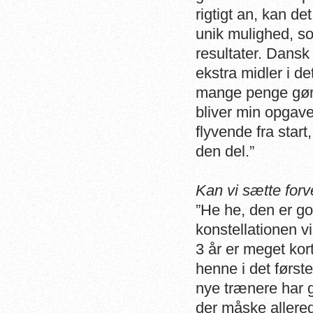
rigtigt an, kan de
unik mulighed, so
resultater. Dan
ekstra midler i de
mange penge gør 
bliver min opgave
flyvende fra start
den del.”
Kan vi sætte forv
”He he
, den er go
konstellationen vi
3 år er meget kort
henne i det først
nye trænere har gj
der måske allered