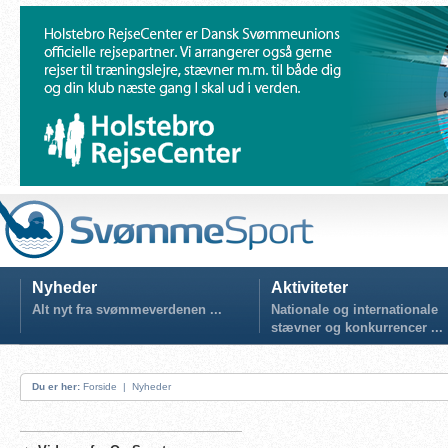
Nyheder
Aktiviteter
Alt nyt fra svømmeverdenen ...
Nationale og internationale
stævner og konkurrencer ...
Du er her:
Forside
|
Nyheder