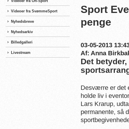
Videoer fra On-Sport
Sport Eve
Videoer fra SvømmeSport
penge
Nyhedsbreve
Nyhedsarkiv
Billedgalleri
03-05-2013 13:43
Af: Anna Birkba
Livestream
Det betyder,
sportsarrang
Desværre er det e
holde liv i event
Lars Krarup, udta
permanente, så de
sportbegivenheder