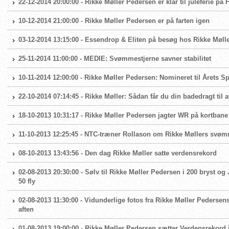
22-12-2014 20:00:00 - Rikke Møller Pedersen er klar til juleferie på 
10-12-2014 21:00:00 - Rikke Møller Pedersen er på farten igen
03-12-2014 13:15:00 - Essendrop & Eliten på besøg hos Rikke Møll
25-11-2014 11:00:00 - MEDIE: Svømmestjerne savner stabilitet
10-11-2014 12:00:00 - Rikke Møller Pedersen: Nomineret til Årets S
22-10-2014 07:14:45 - Rikke Møller: Sådan får du din badedragt til 
18-10-2013 10:31:17 - Rikke Møller Pedersen jagter WR på kortbane
11-10-2013 12:25:45 - NTC-træner Rollason om Rikke Møllers svøm
08-10-2013 13:43:56 - Den dag Rikke Møller satte verdensrekord
02-08-2013 20:30:00 - Sølv til Rikke Møller Pedersen i 200 bryst og J
50 fly
02-08-2013 11:30:00 - Vidunderlige fotos fra Rikke Møller Pederse
aften
01-08-2013 19:00:00 - Rikke Møller Pedersen sætter Verdensrekord