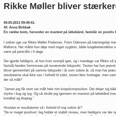
Rikke Møller bliver stærker
09-05-2013 09:49:41:
Af: Anna Birkbak
En række tests, herunder en maxtest på løbebånd, fastslår en positi
I sidste uge var Rikke Møller Pedersen, Frem Odensen på træningslejr
Mallorca. Her måtte hun døje med noget sygdom, både lungebetændelse o
være på penicillin i 6 dage.
Der gjorde heldigvis, at hun kom ovenpå igen, og i mandags var Rikke så 
fastslå hendes formniveau på nuværende tidspunkt. Testen har hun prøve
bliver gennemført på samme tidspunkt i år som sidste år, så man har pr
resultaterne skal ikke ses i forhold til sidst, testen blev foretaget, men s
der så målt?
”Jamen jeg får stort set målt hele min kropskomposition. Det drejer sig bå
styrke i bug og ryg. Og så skulle jeg igennem en maxtest på løbebånd med
kondital og iltoptag.”
Hvordan er resultaterne så i forhold til maj sidste år?
”De er meget positive! Jeg holder et stabilt niveau, men heldigvis var der o