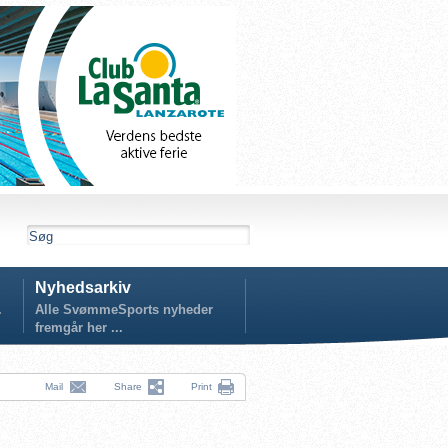
Nyhedsarkiv
.
Alle SvømmeSports nyheder
fremgår her ...
Mail
Share
Print