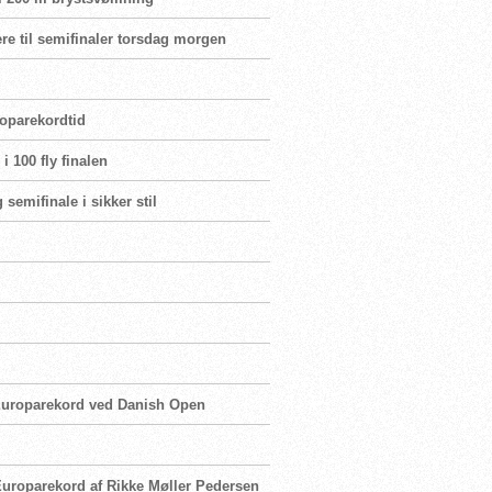
re til semifinaler torsdag morgen
roparekordtid
i 100 fly finalen
 semifinale i sikker stil
 Europarekord ved Danish Open
Europarekord af Rikke Møller Pedersen