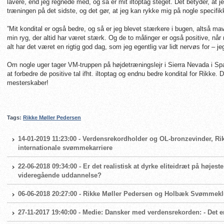
lavere, end jeg regnede med, og så er mit iltoptag steget. Det betyder, at j
træningen på det sidste, og det gør, at jeg kan rykke mig på nogle specifik
”Mit kondital er også bedre, og så er jeg blevet stærkere i bugen, altså mav
min ryg, der altid har været stærk. Og de to målinger er også positive, n
alt har det været en rigtig god dag, som jeg egentlig var lidt nervøs for – je
Om nogle uger tager VM-truppen på højdetræningslejr i Sierra Nevada i Spa
at forbedre de positive tal ifht. iltoptag og endnu bedre kondital for Rikke
mesterskaber!
Tags:
Rikke Møller Pedersen
14-01-2019 11:23:00 - Verdensrekordholder og OL-bronzevinder, Rik
internationale svømmekarriere
22-06-2018 09:34:00 - Er det realistisk at dyrke eliteidræt på højes
videregående uddannelse?
06-06-2018 20:27:00 - Rikke Møller Pedersen og Holbæk Svømmeklu
27-11-2017 19:40:00 - Medie: Dansker med verdensrekorden: - Det 