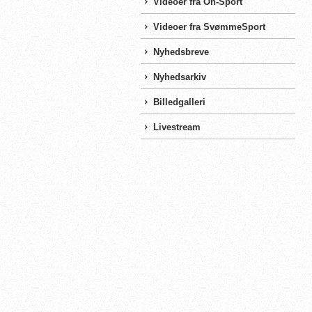
Videoer fra On-Sport
Videoer fra SvømmeSport
Nyhedsbreve
Nyhedsarkiv
Billedgalleri
Livestream