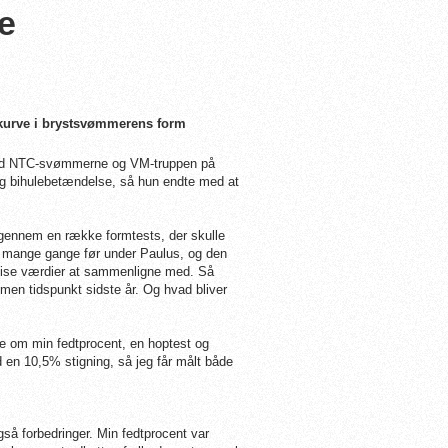
e
v kurve i brystsvømmerens form
 med NTC-svømmerne og VM-truppen på
g bihulebetændelse, så hun endte med at
igennem en række formtests, der skulle
t mange gange før under Paulus, og den
æcise værdier at sammenligne med. Så
ammen tidspunkt sidste år. Og hvad bliver
de om min fedtprocent, en hoptest og
 en 10,5% stigning, så jeg får målt både
gså forbedringer. Min fedtprocent var