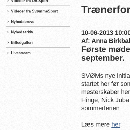
Videoer fra On-Sport
Trænerfor
Videoer fra SvømmeSport
Nyhedsbreve
10-06-2013 10:00
Nyhedsarkiv
Af: Anna Birkba
Billedgalleri
Første møde 
Livestream
september.
SVØMs nye initiat
startet her før s
mesterskaber her
Hinge, Nick Juba 
sommerferien.
Læs mere
her
.