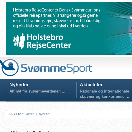
Nyheder
Aktiviteter
Alt nyt fra svømmeverdenen ...
Nationale og internationale
stævner og konkurrencer ...
Du er her:
Forside
|
Nyheder