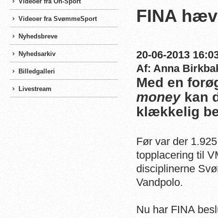
Videoer fra On-Sport
FINA hæv
Videoer fra SvømmeSport
Nyhedsbreve
20-06-2013 16:03
Nyhedsarkiv
Af: Anna Birkba
Billedgalleri
Med en forøg
Livestream
money
kan d
klækkelig be
Før var der 1.925
topplacering til 
disciplinerne Sv
Vandpolo.
Nu har FINA beslu