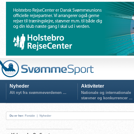
Nyheder
Aktiviteter
Alt nyt fra svømmeverdenen ...
Nationale og internationale
stævner og konkurrencer ...
Du er her:
Forside
|
Nyheder