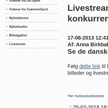
Videoer fra On-Sport
Livestrea
Videoer fra SvømmeSport
konkurren
Nyhedsbreve
Nyhedsarkiv
Billedgalleri
17-08-2013 12:41
Af: Anna Birkba
Livestream
Se de danske
Følg
dette link
til
billeder og lives
Tags:
Konkurrencelivredning
25-02-2018 18: