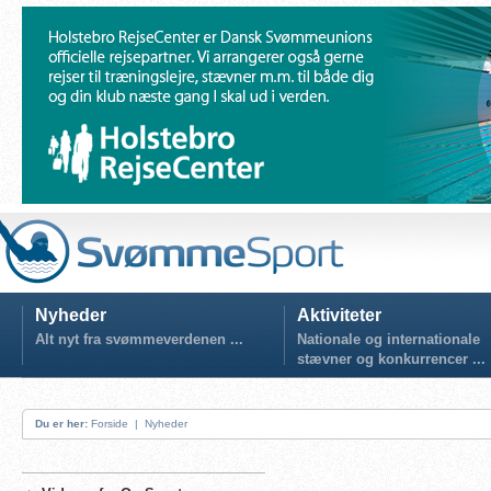
Nyheder
Aktiviteter
Alt nyt fra svømmeverdenen ...
Nationale og internationale
stævner og konkurrencer ...
Du er her:
Forside
|
Nyheder