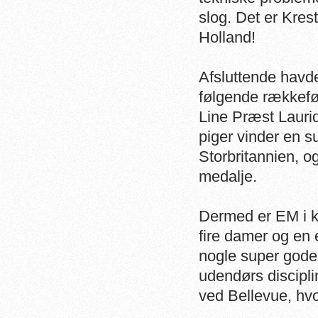
slog. Det er Krest
Holland!
Afsluttende havde
følgende rækkefø
Line Præst Laurid
piger vinder en su
Storbritannien, 
medalje.
Dermed er EM i k
fire damer og en 
nogle super gode 
udendørs discipl
ved Bellevue, hvo