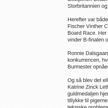
Storbritannien og
Herefter var både
Fischer Vinther C
Board Race. Her bl
vinder B-finalen o
Ronnie Dalsgaard 
konkurrencen, hv
Burmester opnåede
Og så blev det el
Katrine Zinck Le
guldmedaljen hjem
tillykke til piger
tekniske probleme