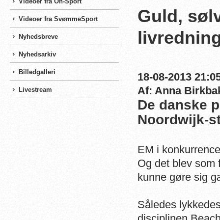
Videoer fra On-Sport
Guld, søl
Videoer fra SvømmeSport
livrednin
Nyhedsbreve
Nyhedsarkiv
Billedgalleri
18-08-2013 21:05
Af: Anna Birkba
Livestream
De danske pi
Noordwijk-st
EM i konkurrencel
Og det blev som 
kunne gøre sig g
Således lykkedes
disciplinen Beach 