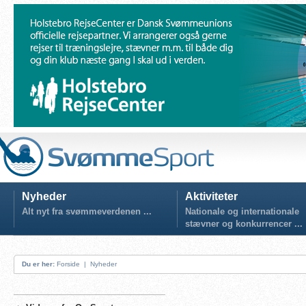
Nyheder
Aktiviteter
Alt nyt fra svømmeverdenen ...
Nationale og internationale
stævner og konkurrencer ...
Du er her:
Forside
|
Nyheder