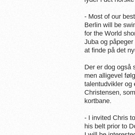
- Most of our be
Berlin will be swi
for the World sh
Juba og påpeger s
at finde på det 
Der er dog også 
men alligevel føl
talentudvikler o
Christensen, som 
kortbane.
- I invited Chris 
his belt prior to 
I will be interes