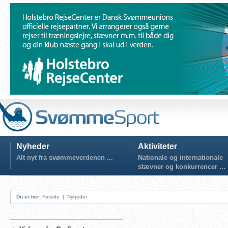
Nyheder
Aktiviteter
Alt nyt fra svømmeverdenen ...
Nationale og internationale
stævner og konkurrencer ...
Du er her:
Forside
|
Nyheder