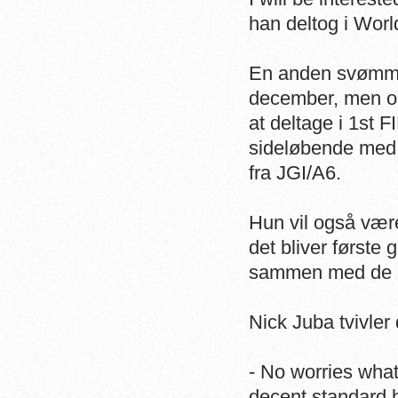
han deltog i Worl
En anden svømmer,
december, men om
at deltage i 1st 
sideløbende med 
fra JGI/A6.
Hun vil også være
det bliver første
sammen med de d
Nick Juba tvivler
- No worries what
decent standard bu