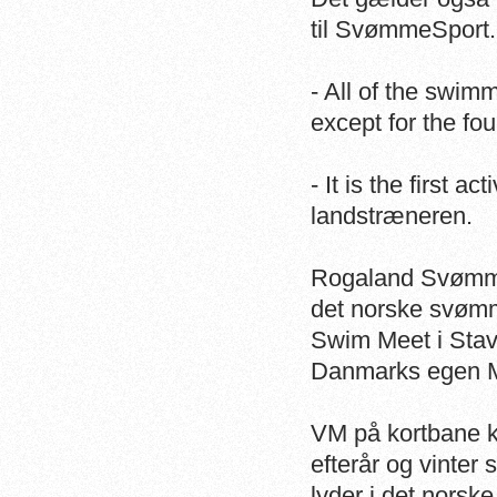
til SvømmeSport.
- All of the swim
except for the f
- It is the first 
landstræneren.
Rogaland Svømme
det norske svømm
Swim Meet i Stav
Danmarks egen Me
VM på kortbane k
efterår og vinter
lyder i det norsk