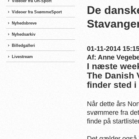
Videoer fra On-Sport
De danske 
Videoer fra SvømmeSport
Stavange
Nyhedsbreve
Nyhedsarkiv
Billedgalleri
01-11-2014 15:15
Af: Anne Vegeb
Livestream
I næste wee
The Danish V
finder sted i
Når dette års Nor
svømmere fra det 
finde på startliste
Det gælder også 