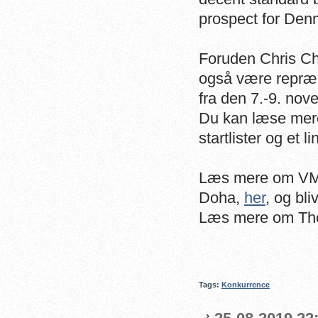
prospect for Den
Foruden Chris Ch
også være repræs
fra den 7.-9. nov
Du kan læse mer
startlister og et 
Læs mere om VM p
Doha,
her
, og bl
Læs mere om The
Tags:
Konkurrence