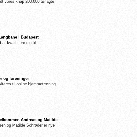
dt vores knap 200.000 tørlagte
 Langbane i Budapest
 at kvalificere sig til
r og foreninger
iteres til online hjemmetræning.
: Velkommen Andreas og Matilde
n og Matilde Schrøder er nye