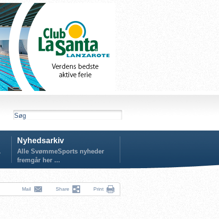
Nyhedsarkiv
.
Alle SvømmeSports nyheder
fremgår her ...
Mail
Share
Print