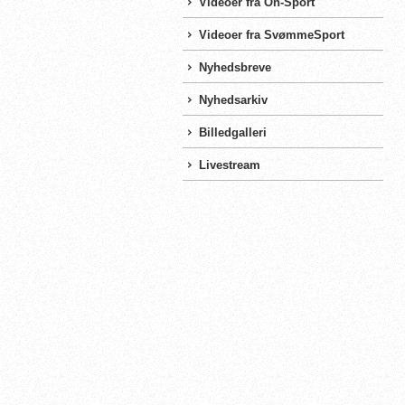
Videoer fra On-Sport
Videoer fra SvømmeSport
Nyhedsbreve
Nyhedsarkiv
Billedgalleri
Livestream