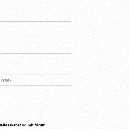
ivstid?
fællesskabet og mit frirum