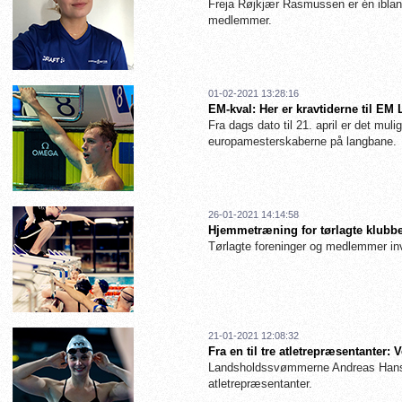
Freja Røjkjær Rasmussen er én iblan
medlemmer.
01-02-2021 13:28:16
EM-kval: Her er kravtiderne til EM
Fra dags dato til 21. april er det muligt
europamesterskaberne på langbane.
26-01-2021 14:14:58
Hjemmetræning for tørlagte klubbe
Tørlagte foreninger og medlemmer inv
21-01-2021 12:08:32
Fra en til tre atletrepræsentanter
Landsholdssvømmerne Andreas Hanse
atletrepræsentanter.