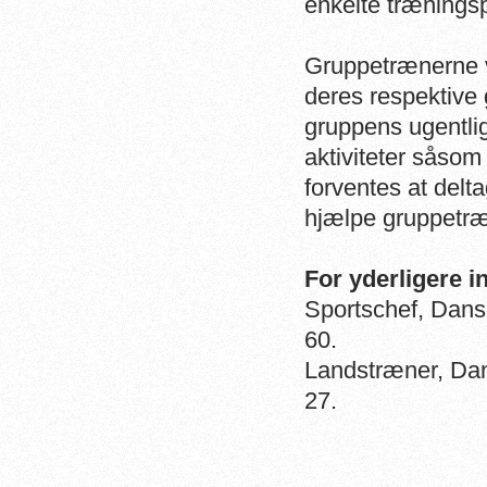
enkelte trænings
Gruppetrænerne vi
deres respektive 
gruppens ugentli
aktiviteter såso
forventes at delt
hjælpe gruppetræ
For yderligere 
Sportschef, Dans
60.
Landstræner, Da
27.