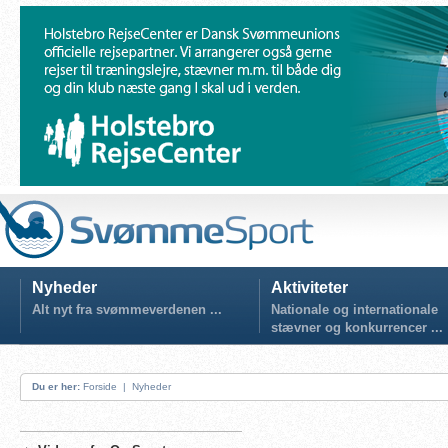
Nyheder
Aktiviteter
Alt nyt fra svømmeverdenen ...
Nationale og internationale
stævner og konkurrencer ...
Du er her:
Forside
|
Nyheder