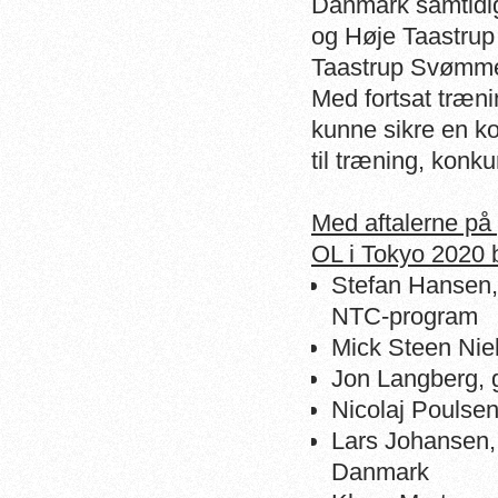
Danmark samtidig
og Høje Taastrup
Taastrup Svømmeha
Med fortsat træni
kunne sikre en k
til træning, konk
Med aftalerne på
OL i Tokyo 2020 b
Stefan Hansen, 
NTC-program
Mick Steen Nie
Jon Langberg, 
Nicolaj Poulse
Lars Johansen,
Danmark