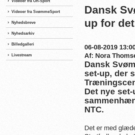
Videoer fra On-Sport
Dansk Sv
Videoer fra SvømmeSport
up for de
Nyhedsbreve
Nyhedsarkiv
Billedgalleri
06-08-2019 13:00
Af: Nora Thoms
Livestream
Dansk Svømm
set-up, der 
Træningscen
Det nye set-
sammenhæng
NTC.
Det er med glæde