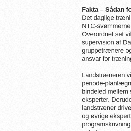
Fakta – Sådan f
Det daglige træni
NTC-svømmerne, s
Overordnet set vi
supervision af 
gruppetrænere og 
ansvar for trænin
Landstræneren vil
periode-planlægn
bindeled mellem 
eksperter. Derud
landstræner dri
og øvrige ekspert
programskrivning,