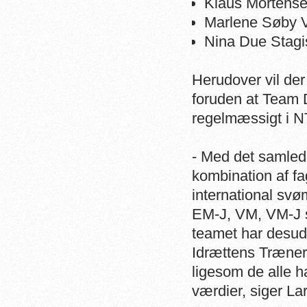
Klaus Mortens
Marlene Søby V
Nina Due Stagi
Herudover vil der 
foruden at Team D
regelmæssigt i N
- Med det samled
kombination af fa
international sv
EM-J, VM, VM-J 
teamet har desud
Idrættens Træner-
ligesom de alle ha
værdier, siger L