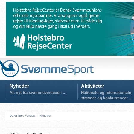
Nyheder
Aktiviteter
Alt nyt fra svømmeverdenen ...
Nationale og internationale
stævner og konkurrencer ...
Du er her:
Forside
|
Nyheder