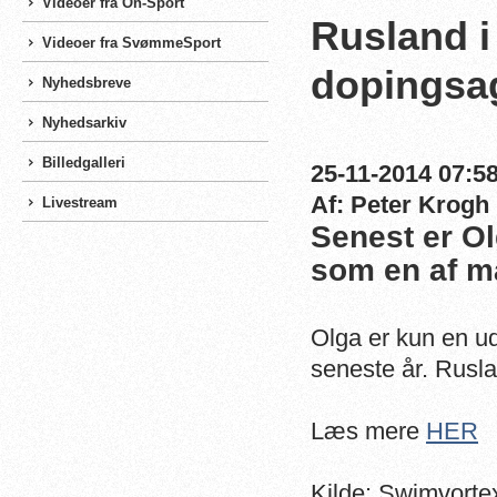
Videoer fra On-Sport
Rusland i
Videoer fra SvømmeSport
dopingsa
Nyhedsbreve
Nyhedsarkiv
Billedgalleri
25-11-2014 07:58
Af: Peter Krogh
Livestream
Senest er Ol
som en af m
Olga er kun en ud
seneste år. Rusla
Læs mere
HER
Kilde: Swimvorte