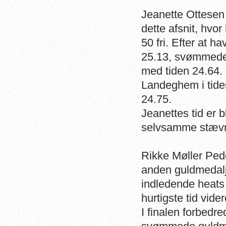
Jeanette Ottesen
dette afsnit, hvo
50 fri. Efter at h
25.13, svømmede h
med tiden 24.64.
Landeghem i tid
24.75.
Jeanettes tid er 
selvsamme stævne
Rikke Møller Pe
anden guldmedalj
indledende heats
hurtigste tid videre
I finalen forbedr