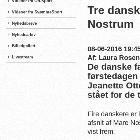
Videoer fra On-Sport
Tre dansk
Videoer fra SvømmeSport
Nostrum
Nyhedsbreve
Nyhedsarkiv
Billedgalleri
08-06-2016 19:45
Af: Laura Rosen
Livestream
De danske fa
førstedagen
Jeanette Ot
stået for de 
Fire danskere er 
afsnit af Mare No
vist frem.