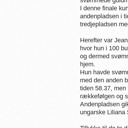
svømmede guldmed
I denne finale k
andenpladsen i t
tredjepladsen med
Herefter var Jean
hvor hun i 100 bu
og dermed svømme
hjem.
Hun havde svømme
med den anden be
tiden 58.37, men 
rækkefølgen og s
Andenpladsen gik
ungarske Liliana 