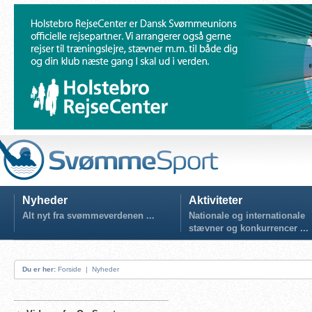
Nyheder
Aktiviteter
Alt nyt fra svømmeverdenen ...
Nationale og internationale
stævner og konkurrencer ...
Du er her:
Forside
|
Nyheder