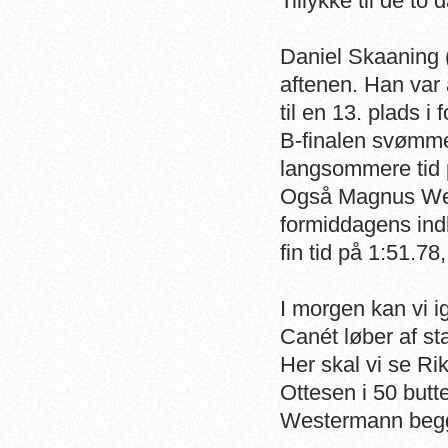
Tillykke til de t
Daniel Skaaning 
aftenen. Han var a
til en 13. plads 
B-finalen svømm
langsommere tid 
Også Magnus Wes
formiddagens ind
fin tid på 1:51.78
I morgen kan vi i
Canét løber af st
Her skal vi se Ri
Ottesen i 50 butt
Westermann begge 