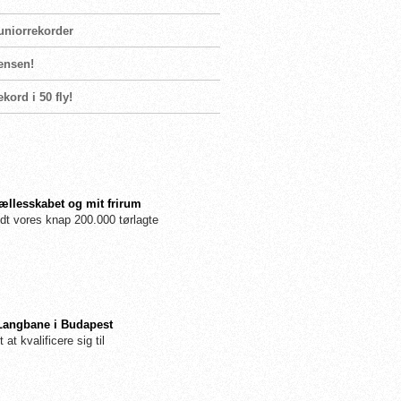
uniorrekorder
Jensen!
kord i 50 fly!
fællesskabet og mit frirum
dt vores knap 200.000 tørlagte
 Langbane i Budapest
 at kvalificere sig til