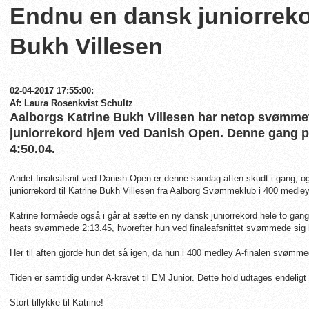
Endnu en dansk juniorrekor
Bukh Villesen
02-04-2017 17:55:00:
Af: Laura Rosenkvist Schultz
Aalborgs Katrine Bukh Villesen har netop svømme
juniorrekord hjem ved Danish Open. Denne gang p
4:50.04.
Andet finaleafsnit ved Danish Open er denne søndag aften skudt i gang, 
juniorrekord til Katrine Bukh Villesen fra Aalborg Svømmeklub i 400 medle
Katrine formåede også i går at sætte en ny dansk juniorrekord hele to gange
heats svømmede 2:13.45, hvorefter hun ved finaleafsnittet svømmede sig 
Her til aften gjorde hun det så igen, da hun i 400 medley A-finalen svømme
Tiden er samtidig under A-kravet til EM Junior. Dette hold udtages endelig
Stort tillykke til Katrine!