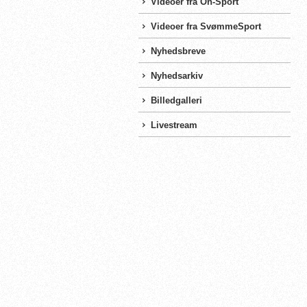
Videoer fra On-Sport
Videoer fra SvømmeSport
Nyhedsbreve
Nyhedsarkiv
Billedgalleri
Livestream