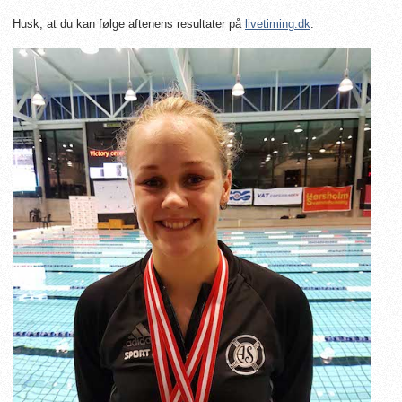
Husk, at du kan følge aftenens resultater på
livetiming.dk
.