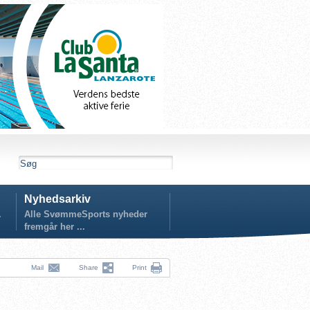
Nyhedsarkiv
.
Alle SvømmeSports nyheder
fremgår her ...
Mail
Share
Print