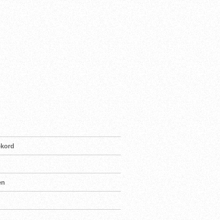
ekord
en