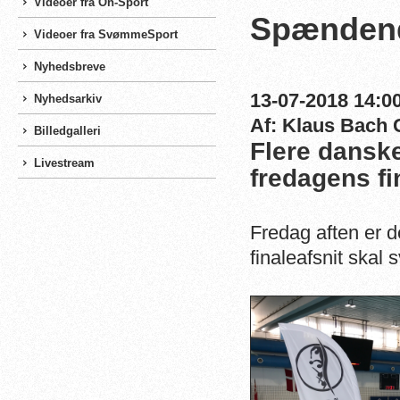
Videoer fra On-Sport
Spændende
Videoer fra SvømmeSport
Nyhedsbreve
13-07-2018 14:00
Nyhedsarkiv
Af: Klaus Bach 
Billedgalleri
Flere danske
Livestream
fredagens fi
Fredag aften er de
finaleafsnit ska