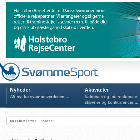
Nyheder
Aktiviteter
Alt nyt fra svømmeverdenen ...
Nationale og internationale
stævner og konkurrencer ...
Du er her:
Forside
|
Nyheder