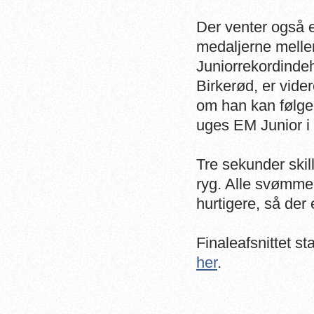
Der venter også e
medaljerne mellem
Juniorrekordinde
Birkerød, er vider
om han kan følge 
uges EM Junior i 
Tre sekunder skill
ryg. Alle svømmer
hurtigere, så der e
Finaleafsnittet st
her
.