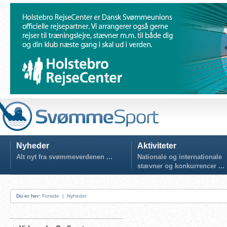
Nyheder
Aktiviteter
Alt nyt fra svømmeverdenen ...
Nationale og internationale
stævner og konkurrencer ...
Du er her:
Forside
|
Nyheder