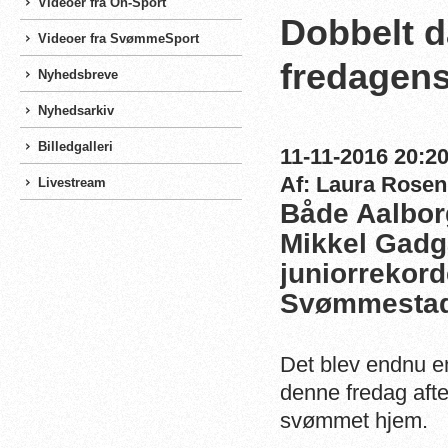
Videoer fra On-Sport
Dobbelt d
Videoer fra SvømmeSport
fredagen
Nyhedsbreve
Nyhedsarkiv
Billedgalleri
11-11-2016 20:20
Af: Laura Rosen
Livestream
Både Aalbor
Mikkel Gadga
juniorrekord
Svømmestad
Det blev endnu e
denne fredag afte
svømmet hjem.