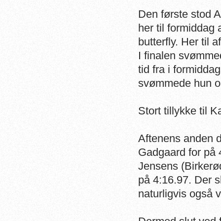
Den første stod 
her til formiddag
butterfly. Her til
I finalen svømmed
tid fra i formidd
svømmede hun og
Stort tillykke til K
Aftenens anden d
Gadgaard for på 
Jensens (Birkerø
på 4:16.97. Der sk
naturligvis også 