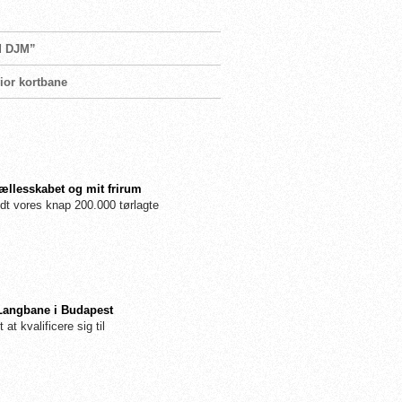
od DJM”
ior kortbane
fællesskabet og mit frirum
dt vores knap 200.000 tørlagte
 Langbane i Budapest
 at kvalificere sig til