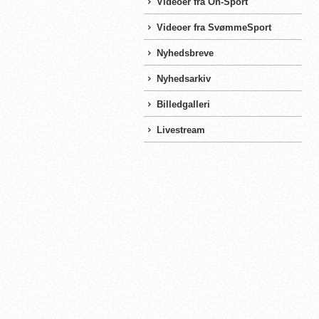
Videoer fra On-Sport
Videoer fra SvømmeSport
Nyhedsbreve
Nyhedsarkiv
Billedgalleri
Livestream