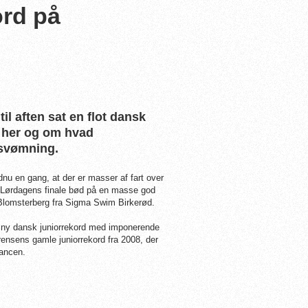
ord på
l aften sat en flot dansk
n her og om hvad
 svømning.
nu en gang, at der er masser af fart over
. Lørdagens finale bød på en masse god
 Blomsterberg fra Sigma Swim Birkerød.
 er ny dansk juniorrekord med imponerende
nsens gamle juniorrekord fra 2008, der
tancen.