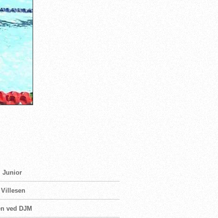
M Junior
 Villesen
sen ved DJM