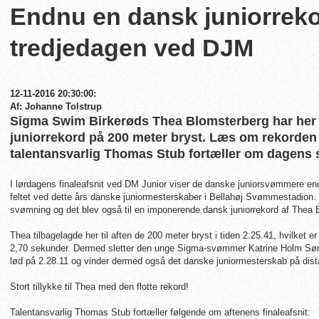
Endnu en dansk juniorrek
tredjedagen ved DJM
12-11-2016 20:30:00:
Af: Johanne Tolstrup
Sigma Swim Birkerøds Thea Blomsterberg har her ti
juniorrekord på 200 meter bryst. Læs om rekorde
talentansvarlig Thomas Stub fortæller om dagens
I lørdagens finaleafsnit ved DM Junior viser de danske juniorsvømmere end
feltet ved dette års danske juniormesterskaber i Bellahøj Svømmestadion
svømning og det blev også til en imponerende dansk juniorrekord af Thea
Thea tilbagelagde her til aften de 200 meter bryst i tiden 2.25.41, hvilket
2,70 sekunder. Dermed sletter den unge Sigma-svømmer Katrine Holm Søre
lød på 2.28.11 og vinder dermed også det danske juniormesterskab på dis
Stort tillykke til Thea med den flotte rekord!
Talentansvarlig Thomas Stub fortæller følgende om aftenens finaleafsnit: