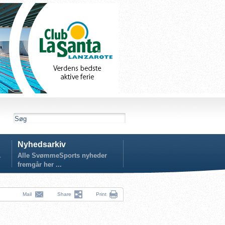
Nyhedsarkiv
.
Alle SvømmeSports nyheder
fremgår her ...
Mail
Share
Print