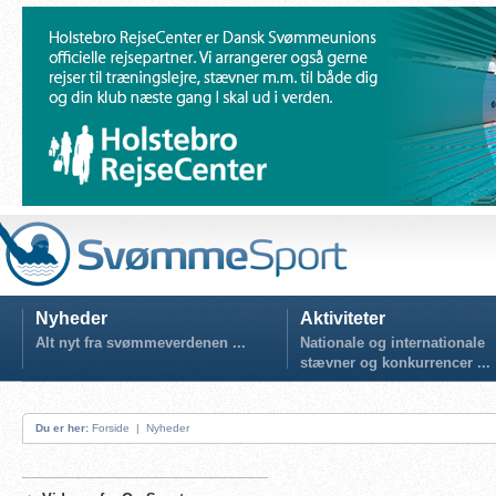
Nyheder
Aktiviteter
Alt nyt fra svømmeverdenen ...
Nationale og internationale
stævner og konkurrencer ...
Du er her:
Forside
|
Nyheder