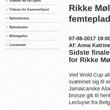
Videoer fra On-Sport
Rikke Møl
Videoer fra SvømmeSport
femteplads
Nyhedsbreve
Nyhedsarkiv
Billedgalleri
07-08-2017 19:00
Af: Anna Katrin
Livestream
Sidste final
for Rikke Mø
Ved Wold Cup afsn
svømmet sig til en
Jamaicanske Alia 
bronze gik til h
Lecluyse fra Bel