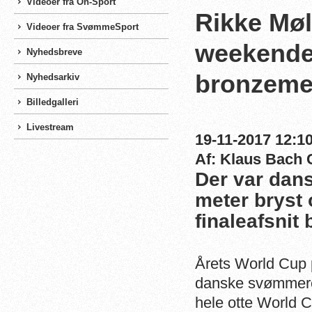
Videoer fra On-Sport
Rikke Møl
Videoer fra SvømmeSport
weekende
Nyhedsbreve
bronzeme
Nyhedsarkiv
Billedgalleri
Livestream
19-11-2017 12:10
Af: Klaus Bach 
Der var dans
meter bryst 
finaleafsnit
Årets World Cup 
danske svømmere
hele otte World C