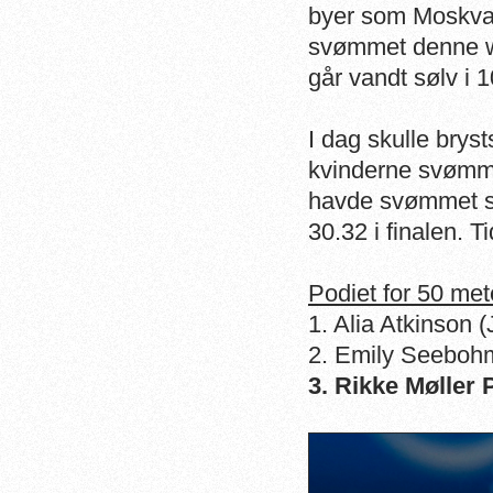
byer som Moskva,
svømmet denne we
går vandt sølv i
I dag skulle brys
kvinderne svømme
havde svømmet sig
30.32 i finalen. T
Podiet for 50 met
1. Alia Atkinson 
2. Emily Seeboh
3.
Rikke Møller 