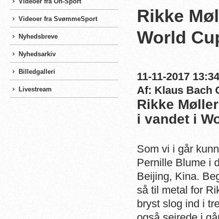
Videoer fra On-Sport
Rikke Møl
Videoer fra SvømmeSport
World Cu
Nyhedsbreve
Nyhedsarkiv
Billedgalleri
11-11-2017 13:34
Af: Klaus Bach 
Livestream
Rikke Møller
i vandet i W
Som vi i går kunn
Pernille Blume i
Beijing, Kina. Be
så til metal for 
bryst slog ind i t
også sejrede i gå