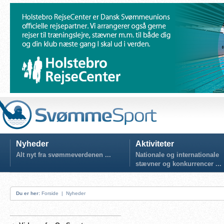
Nyheder
Aktiviteter
Alt nyt fra svømmeverdenen ...
Nationale og internationale
stævner og konkurrencer ...
Du er her:
Forside
|
Nyheder