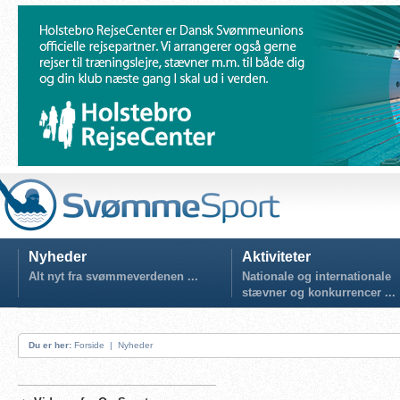
Nyheder
Aktiviteter
Alt nyt fra svømmeverdenen ...
Nationale og internationale
stævner og konkurrencer ...
Du er her:
Forside
|
Nyheder