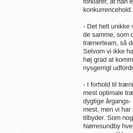
forklarer, at han 
konkurrencehold.
- Det helt unikke
de samme, som da
trænerteam, så der
Selvom vi ikke ha
høj grad at komm
nysgerrigt udford
- I forhold til tr
mest optimale tr
dygtige årgangs- 
mest, men vi har 
tilbyder. Som nog
Nørresundby hver