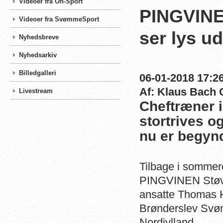
Videoer fra On-Sport
PINGVINEN
Videoer fra SvømmeSport
ser lys ud
Nyhedsbreve
Nyhedsarkiv
Billedgalleri
06-01-2018 17:26
Af: Klaus Bach 
Livestream
Cheftræner 
stortrives o
nu er begyn
Tilbage i somme
PINGVINEN Støvr
ansatte Thomas H
Brønderslev Svø
Nordjylland.