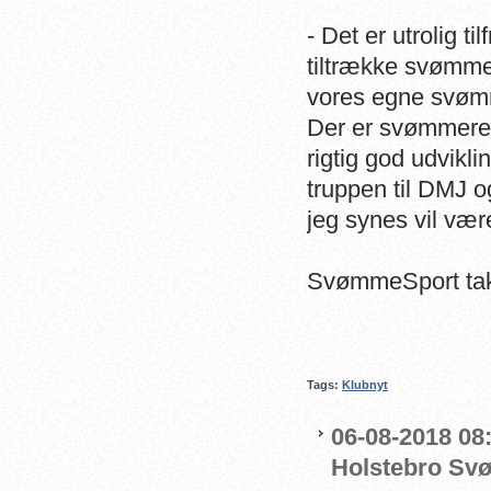
- Det er utrolig t
tiltrække svømmer
vores egne svømm
Der er svømmere 
rigtig god udvikli
truppen til DMJ o
jeg synes vil væ
SvømmeSport tak
Tags:
Klubnyt
06-08-2018 08:
Holstebro Sv