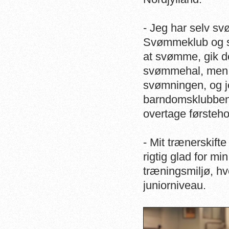
- Jeg har selv s
Svømmeklub og s
at svømme, gik de
svømmehal, men u
svømningen, og je
barndomsklubben.
overtage førsteh
- Mit trænerskift
rigtig glad for m
træningsmiljø, hv
juniorniveau.