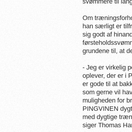
svømmere til la
Om træningsforh
han særligt er ti
sig godt af hinan
førsteholdssvømm
grundene til, at d
- Jeg er virkelig
oplever, der er i
er gode til at b
som gerne vil hav
muligheden for b
PINGVINEN dygtig 
med dygtige træn
siger Thomas Ha